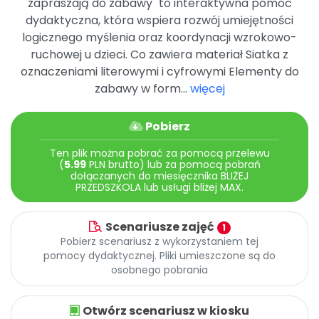
zapraszają do zabawy" to interaktywna pomoc
Promocje
dydaktyczna, która wspiera rozwój umiejętności
Pomoc
logicznego myślenia oraz koordynacji wzrokowo-
ruchowej u dzieci. Co zawiera materiał Siatka z
oznaczeniami literowymi i cyfrowymi Elementy do
zabawy w form...
więcej
Pobierz
Ten plik można pobrać za pomocą przelewu
(
5.99
PLN brutto) lub za pomocą pobrań
dołączanych do miesięcznika BLIŻEJ
PRZEDSZKOLA lub usługi bliżej MAX.
Scenariusze zajęć
1
Pobierz scenariusz z wykorzystaniem tej
pomocy dydaktycznej. Pliki umieszczone są do
osobnego pobrania
Otwórz scenariusz w kiosku