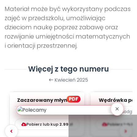
Materiał może być wykorzystany podczas
zajęć w przedszkolu, umożliwiając
dzieciom naukę poprzez zabawę oraz
rozwijanie umiejętności matematycznych
i orientacji przestrzennej.
Więcej z tego numeru
Kwiecień 2025
PDF
Zaczarowany młynek -
Wędrówka paj
zapis melodii i tekst
zapis melodii 
Szybki podgląd
stron:
2
Szybki podglą
Pobierz lub kup
2.99
zł
Pobierz lub k