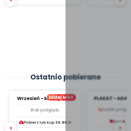
Ostatnio pobierane
bliżej MAX
Wrzesień - MIESIĘCZNY
PLAKAT - ADAP
PLAN PRACY
PORADNIK DLA 
Szybki podglą
Brak podglądu
WYCHOWAWCZO –
DYDAKTYC...
Kup
4.9
Pobierz lub kup
24.99
zł