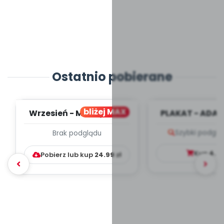
Ostatnio pobierane
bliżej MAX
Wrzesień - MIESIĘCZNY
PLAKAT - ADAP
PLAN PRACY
PORADNIK DLA 
Szybki podglą
Brak podglądu
WYCHOWAWCZO –
DYDAKTYC...
Kup
4.9
Pobierz lub kup
24.99
zł