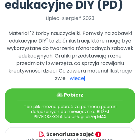
edukacyjne DIY (PD)
Promocje
Pomoc
Lipiec-sierpień 2023
Materiał "Z torby nauczycielki. Pomysły na zabawki
edukacyjne DIY" to zbiór ilustracji, które mogą być
wykorzystane do tworzenia różnorodnych zabawek
edukacyjnych. Grafiki przedstawiają różne
przedmioty i zwierzęta, co sprzyja rozwijaniu
kreatywności dzieci. Co zawiera materiał Ilustracje
zwie...
więcej
Pobierz
Ten plik można pobrać za pomocą pobrań
dołączanych do miesięcznika BLIŻEJ
PRZEDSZKOLA lub usługi bliżej MAX
Scenariusze zajęć
1