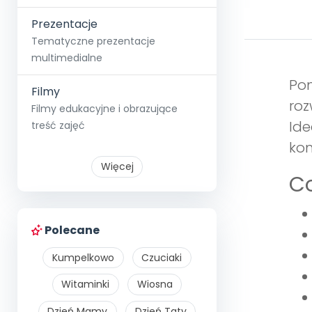
Prezentacje
Tematyczne prezentacje
multimedialne
Pom
Filmy
roz
Filmy edukacyjne i obrazujące
Ide
treść zajęć
kom
Więcej
Co
Polecane
Kumpelkowo
Czuciaki
Witaminki
Wiosna
Dzień Mamy
Dzień Taty