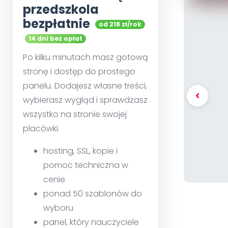
przedszkola
bezpłatnie
od 218 zł/rok
14 dni bez opłat
Po kilku minutach masz gotową
stronę i dostęp do prostego
panelu. Dodajesz własne treści,
wybierasz wygląd i sprawdzasz
wszystko na stronie swojej
placówki.
hosting, SSL, kopie i
pomoc techniczna w
cenie
ponad 50 szablonów do
wyboru
panel, który nauczyciele