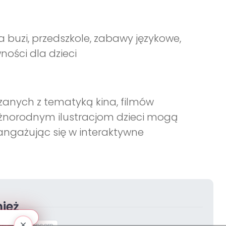
 buzi, przedszkole, zabawy językowe,
ności dla dzieci
zanych z tematyką kina, filmów
óżnorodnym ilustracjom dzieci mogą
angażując się w interaktywne
ież
ykowe
Popcorn