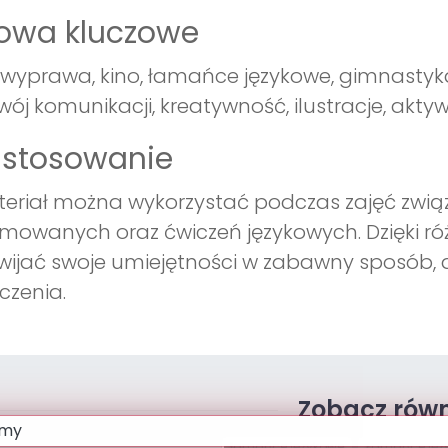
łowa kluczowe
, wyprawa, kino, łamańce językowe, gimnastyka
wój komunikacji, kreatywność, ilustracje, aktyw
astosowanie
eriał można wykorzystać podczas zajęć zwią
mowanych oraz ćwiczeń językowych. Dzięki r
wijać swoje umiejętności w zabawny sposób, 
czenia.
Zobacz równ
łamańce językowe
Łamańce jęz