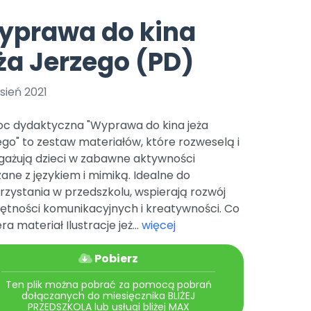
e
y
Gotowa w mniej niż 10 min • 14 dni bez opłat
Zobacz nas na Instagramie
Bliżej Pieska
yprawa do kina
Pomoc zwierzętom
TikTok
ża Jerzego (PD)
Nowości
Zobacz nas na TikToku
wej
Książka (dla) Przedszkolaka
Zapowiedzi
Promowanie czytelnictwa
sień 2021
YouTube
zkoli
Polecamy
Filmy edukacyjne
c dydaktyczna "Wyprawa do kina jeża
osk Online.
5 czerwca 2024 r. uzyskała
Promocje
go" to zestaw materiałów, które rozweselą i
19 r. Nr decyzji:
gażują dzieci w zabawne aktywności
Archiwalne numery
ane z językiem i mimiką. Idealne do
zystania w przedszkolu, wspierają rozwój
Pomoc
jętności komunikacyjnych i kreatywności. Co
ra materiał Ilustracje jeż...
więcej
Pobierz
Ten plik można pobrać za pomocą pobrań
dołączanych do miesięcznika BLIŻEJ
PRZEDSZKOLA lub usługi bliżej MAX