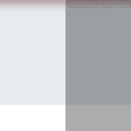
Gimnastyka buzi i języka
Na duż