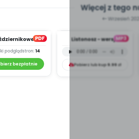
Więcej z tego 
Wrzesień 202
PDF
MP3
ździernikowe
Listonosz - wersja
owanie - teksty
instrumentalna (PD,
ki podgląd
stron:
14
piosenek
mp3)
bierz bezpłatnie
Pobierz lub kup
9.99
zł