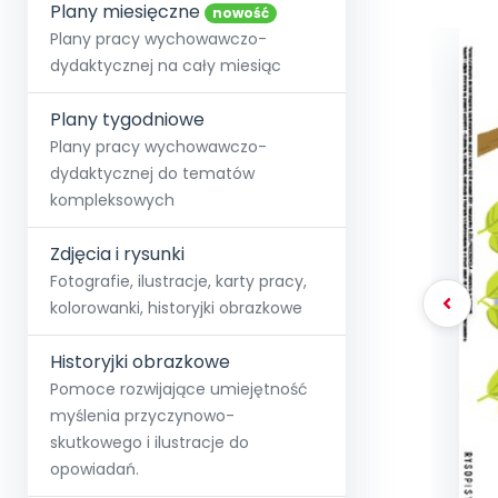
online lub stacjonarnie.
Plany miesięczne
Szko
Film
Wygr
nowość
Społeczność
Strona główna
Poznaj pakiet MAX
Wszystkie projekty
Skontaktuj się
Wit
Plany pracy wychowawczo-
O miesięczniku
O Akademii
+48 12 631 04 10
Zdro
dydaktycznej na cały miesiąc
Zam
Kio
kontakt@blizejprzedszkola.pl
Szko
E-wy
Doo
Plany tygodniowe
Pozn
Plany pracy wychowawczo-
dydaktycznej do tematów
Akredyt
Wydanie l
∞
Pakiet 
Dodaj wpis
Sen
kompleksowych
Akademia Edu
Pełen dostęp
Zob
Testuj przez 7 dni
Patr
Strefy, k
przedłużenie a
NP.5470.4.20
Zdjęcia i rysunki
Zam
Zob
Fotografie, ilustracje, karty pracy,
kolorowanki, historyjki obrazkowe
Historyjki obrazkowe
Pomoce rozwijające umiejętność
myślenia przyczynowo-
skutkowego i ilustracje do
opowiadań.