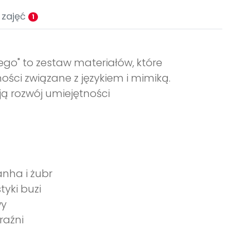
 zajęć
1
go" to zestaw materiałów, które
ści związane z językiem i mimiką.
ją rozwój umiejętności
ranha i żubr
yki buzi
wy
raźni