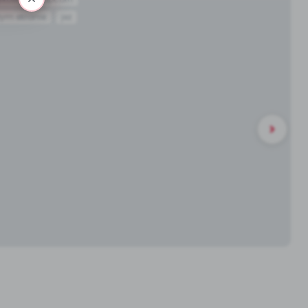
ym ekranie
jeż