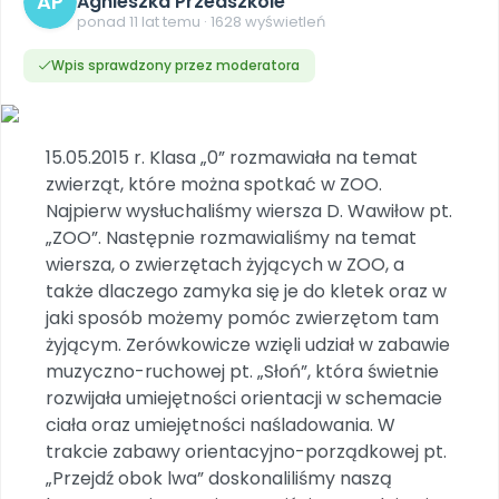
AP
Agnieszka Przedszkole
DO POBRANIA
E-wydania miesięcznika
Wygrywaj nagrody
Szkolenia w Twojej placówce
ponad 11 lat temu · 1628 wyświetleń
Dookoła Polski
INNE
SOCIAL MEDIA
Scenariusze i artykuły
Miesięczniki
Poznajemy regiony
Konferencje
Materiały z miesięcznika
Aktualne oraz archiwalne numery
Wpis sprawdzony przez moderatora
Ebooki
Facebook
Spotkania na dużą skalę
Sensosmyki
Nasze interaktywne ebooki
Aktualności
Pomoce dydaktyczne
Ebooki
Patronat BLIŻEJ PRZEDSZKOLA
Pakiet szkoleń
Multimedia i pliki
Materiały w formie cyfrowej
Strona WWW dla przedszkola
Instagram
Kompleksowe programy szkoleniowe
15.05.2015 r. Klasa „0” rozmawiała na temat
Literkowo
Gotowa w mniej niż 10 min • 14 dni bez opłat
Zobacz nas na Instagramie
Plany tygodniowe
Wszystko dla przedszkoli
zwierząt, które można spotkać w ZOO.
Nauka liter i głosek
Praca wychowawcza
Zamówienia hurtowe
POLECAMY
Najpierw wysłuchaliśmy wiersza D. Wawiłow pt.
TikTok
∞
Pakiet bliżej MAX
Sprintem do maratonu
„ZOO”. Następnie rozmawialiśmy na temat
Zobacz nas na TikToku
Bliżejprzedszkolne zestawy
Akademia Muzyki i Ruchu
Ruch i motywacja
NA SKRÓTY
wiersza, o zwierzętach żyjących w ZOO, a
Zestawy do pobrania
Szkolenia muzyczne
YouTube
także dlaczego zamyka się je do kletek oraz w
Bliżej Pieska
Letnia wyprzedaż
Filmy edukacyjne
jaki sposób możemy pomóc zwierzętom tam
Pomoc zwierzętom
Promocje w sklepie
POLECAMY
żyjącym. Zerówkowicze wzięli udział w zabawie
Książka (dla) Przedszkolaka
Wybierz prezent
muzyczno-ruchowej pt. „Słoń”, która świetnie
Nowości
Promowanie czytelnictwa
Przy zamówieniu prenumeraty
rozwijała umiejętności orientacji w schemacie
ciała oraz umiejętności naśladowania. W
Zapowiedzi
Zaplanuj rok przedszkolny
trakcie zabawy orientacyjno-porządkowej pt.
Materiały na nowy rok
„Przejdź obok lwa” doskonaliliśmy naszą
Polecamy