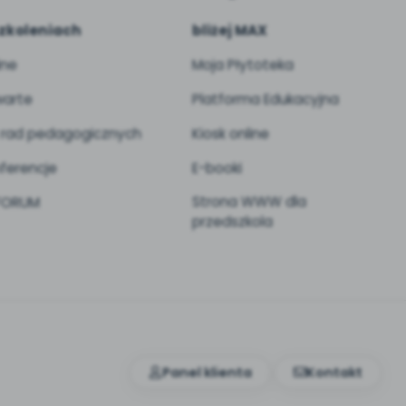
zkoleniach
bliżej MAX
ine
Moja Płytoteka
arte
Platforma Edukacyjna
 rad pedagogicznych
Kiosk online
ferencje
E-booki
Strona WWW dla
 FORUM
przedszkola
Panel klienta
Kontakt