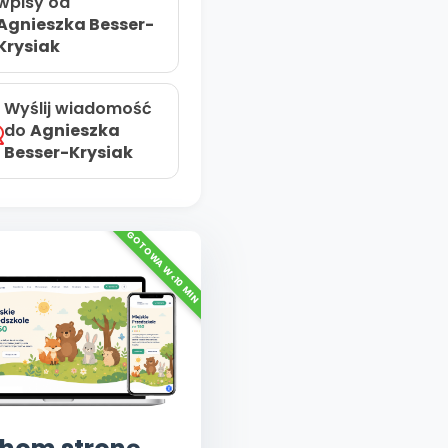
wpisy od
Agnieszka Besser-
Krysiak
Wyślij wiadomość
do
Agnieszka
Besser-Krysiak