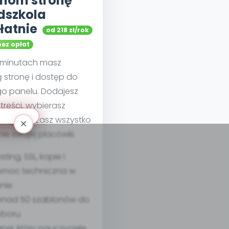
hom stronę
dszkola
łatnie
od 218 zł/rok
bez opłat
u minutach masz
 stronę i dostęp do
go panelu. Dodajesz
treści, wybierasz
 i sprawdzasz wszystko
nie swojej placówki.
sting, SSL, kopie i
moc techniczna w
nie
nad 50 szablonów do
yboru
nel, który nauczyciele