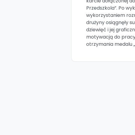
karcie dołączonej do
Przedszkola”. Po wy
wykorzystaniem ro
drużyny osiągnęły s
dziewięć i jej grafi
motywacją do pracy 
otrzymania medalu „O