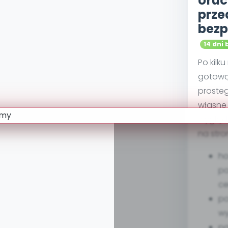
Uruc
prze
bezp
14 dni 
Po kilk
gotową
proste
własne 
wygląd
na stro
ho
po
ce
po
w
pa