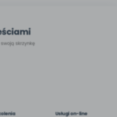
eściami
a swoją skrzynkę
kolenia
Usługi on-line