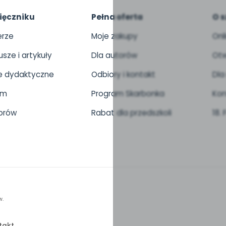
ięczniku
Pełna oferta
O s
rze
Moje zakupy
Onl
usze i artykuły
Dla autorów
Otw
 dydaktyczne
Odbiory i kontakt
Dla
um
Program Skarbonka
Kon
orów
Rabat dla przedszkoli
18.
w.
takt