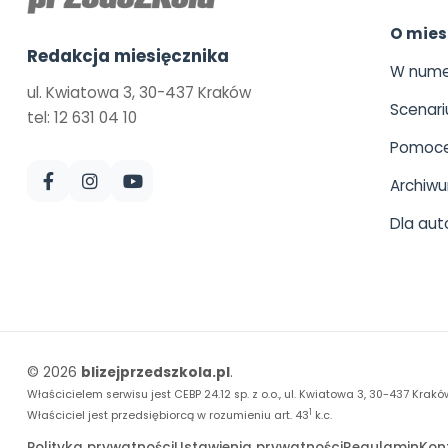
O mies
Redakcja miesięcznika
W nume
ul. Kwiatowa 3, 30-437 Kraków
Scenari
tel: 12 631 04 10
Pomoce
Archiw
Dla aut
© 2026
blizejprzedszkola.pl
.
Właścicielem serwisu jest CEBP 24.12 sp. z o.o., ul. Kwiatowa 3, 30-437 Krakó
1
Właściciel jest przedsiębiorcą w rozumieniu art. 43
k.c.
Polityka prywatności
Ustawienia prywatności
Regulamin
Kon