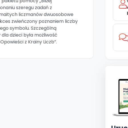
 pakietu pomocy „Bliżej
konaniu szeregu zadań z
zmaitych liczmanów dwuosobowe
ukces zwieńczony poznaniem liczby
cznego symbolu. Szczególną
dla dzieci była możliwość
powieści z Krainy Liczb”.