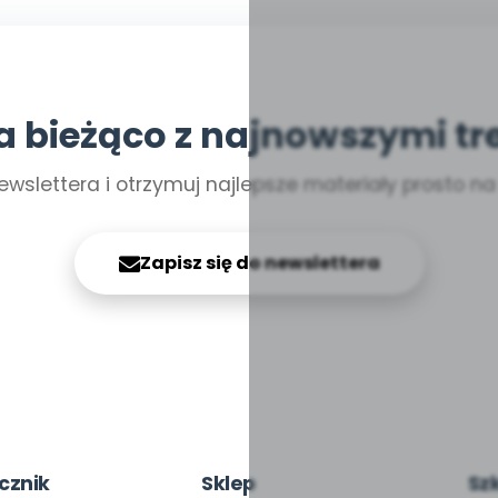
a bieżąco z najnowszymi tr
ewslettera i otrzymuj najlepsze materiały prosto n
Zapisz się do newslettera
cznik
Sklep
Sz