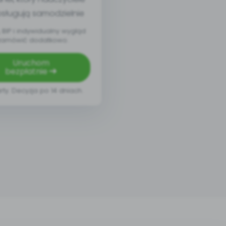
sługują samodzielnie
BIP i indywidualny wygląd
zamówić dodatkowo.
Uruchom
bezpłatnie
rty. Decyzja po 14 dniach.