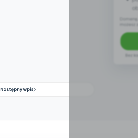
ob
Domenę, 
możesz 
Bez ka
Następny wpis