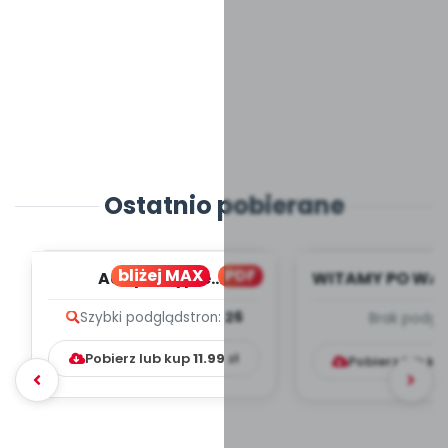
Ostatnio pobierane
bliżej MAX
PDF
Adaptacyjne
WITAMY PO WA
VADEMECUM - plakaty i
- wrzesi
Szybki podgląd
stron:
26
Brak podgl
artykuły
TYGODNIOWY
PRACY W.
Pobierz lub kup
11.99
zł
Pobierz lub k