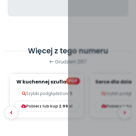
Więcej z tego numeru
Grudzień 2017
PDF
W kuchennej szufladzie
Serce dla dzia
(PD)
Szybki podgląd
stron:
1
Szybki podglą
Pobierz lub kup
2.99
zł
Pobierz lub k