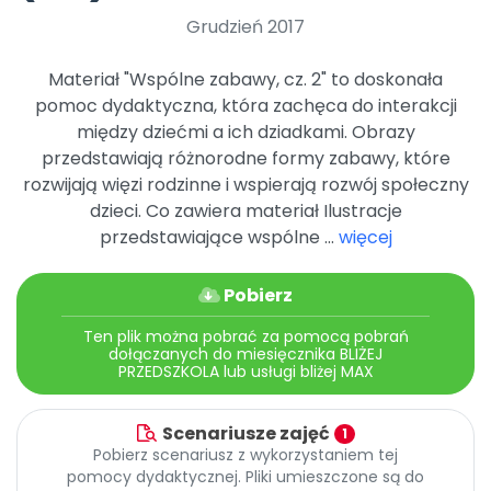
Archiwalne numery
Grudzień 2017
Promocje
Pomoc
Materiał "Wspólne zabawy, cz. 2" to doskonała
pomoc dydaktyczna, która zachęca do interakcji
między dziećmi a ich dziadkami. Obrazy
przedstawiają różnorodne formy zabawy, które
rozwijają więzi rodzinne i wspierają rozwój społeczny
dzieci. Co zawiera materiał Ilustracje
przedstawiające wspólne ...
więcej
Pobierz
Ten plik można pobrać za pomocą pobrań
dołączanych do miesięcznika BLIŻEJ
PRZEDSZKOLA lub usługi bliżej MAX
Scenariusze zajęć
1
Pobierz scenariusz z wykorzystaniem tej
pomocy dydaktycznej. Pliki umieszczone są do