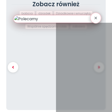
Zobacz również
babcia
dziadek
Dziadkowie i wnuczęta
rodzina
serce
Serce dla dziadków
Wspólnie spędzamy czas
zabawa