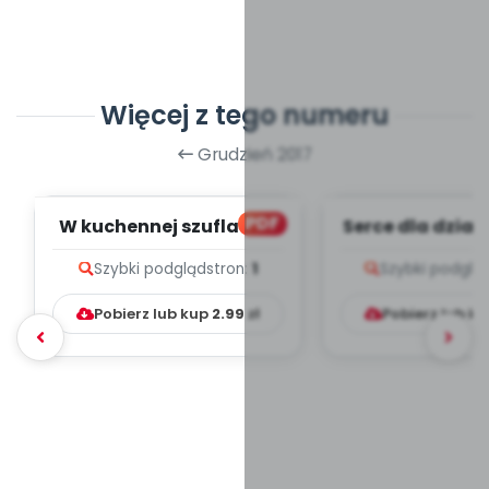
Więcej z tego numeru
Grudzień 2017
PDF
W kuchennej szufladzie
Serce dla dzia
(PD)
Szybki podgląd
stron:
1
Szybki podglą
Pobierz lub kup
2.99
zł
Pobierz lub k