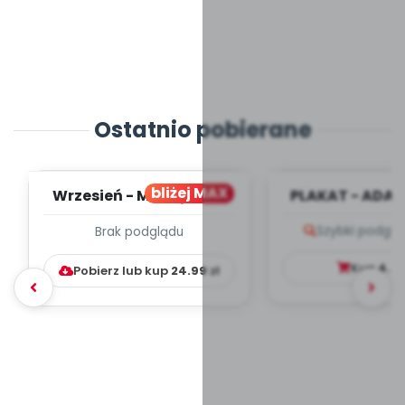
Ostatnio pobierane
bliżej MAX
Wrzesień - MIESIĘCZNY
PLAKAT - ADAP
PLAN PRACY
PORADNIK DLA 
Szybki podglą
Brak podglądu
WYCHOWAWCZO –
DYDAKTYC...
Kup
4.9
Pobierz lub kup
24.99
zł