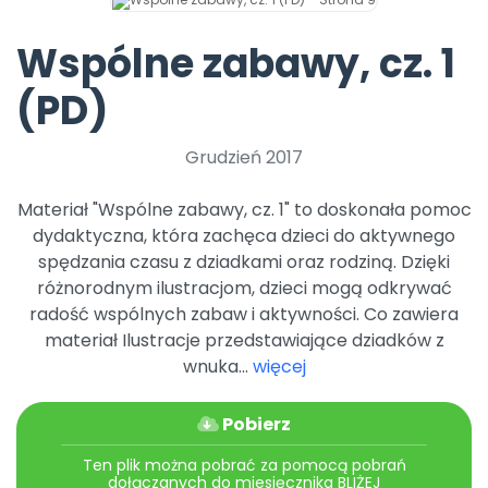
Archiwalne numery
Promocje
Wspólne zabawy, cz. 1
Pomoc
(PD)
Grudzień 2017
Materiał "Wspólne zabawy, cz. 1" to doskonała pomoc
dydaktyczna, która zachęca dzieci do aktywnego
spędzania czasu z dziadkami oraz rodziną. Dzięki
różnorodnym ilustracjom, dzieci mogą odkrywać
radość wspólnych zabaw i aktywności. Co zawiera
materiał Ilustracje przedstawiające dziadków z
wnuka...
więcej
Pobierz
Ten plik można pobrać za pomocą pobrań
dołączanych do miesięcznika BLIŻEJ