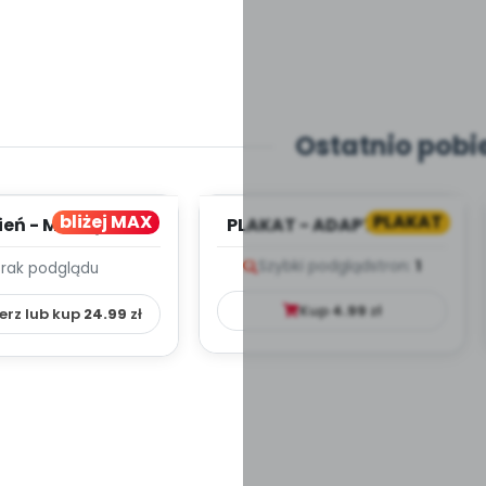
Ostatnio pobi
bliżej MAX
PLAKAT
ień - MIESIĘCZNY
PLAKAT - ADAPTACJA -
PLAN PRACY
PORADNIK DLA RODZICA
Szybki podgląd
stron:
1
Brak podglądu
HOWAWCZO –
YDAKTYC...
Kup
4.99
zł
erz lub kup
24.99
zł