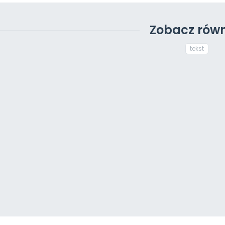
Zobacz równ
tekst