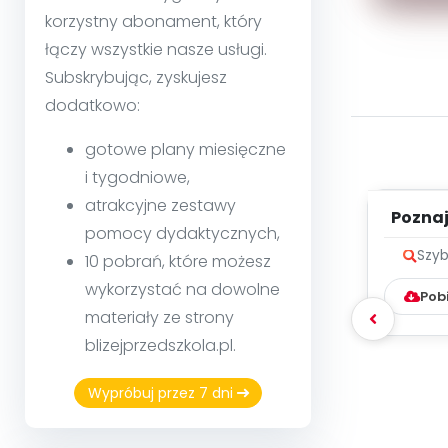
korzystny abonament, który
łączy wszystkie nasze usługi.
Subskrybując, zyskujesz
dodatkowo:
gotowe plany miesięczne
i tygodniowe,
atrakcyjne zestawy
Poznaje
pomocy dydaktycznych,
Szyb
10 pobrań, które możesz
wykorzystać na dowolne
Pob
materiały ze strony
blizejprzedszkola.pl.
Wypróbuj przez 7 dni