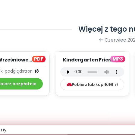
Więcej z tego 
Czerwiec 202
PDF
MP3
Wrześniowe
Kindergarten Friends -
owanie - teksty
wersja instrumentalna
ki podgląd
stron:
18
piosenek
(PD, mp3)
bierz bezpłatnie
Pobierz lub kup
9.99
zł