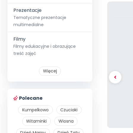
Prezentacje
Tematyczne prezentacje
multimedialne
Filmy
Filmy edukacyjne i obrazujące
treść zajęć
Więcej
Polecane
Kumpelkowo
Czuciaki
Witaminki
Wiosna
Dzień Mamy
Dzień Taty