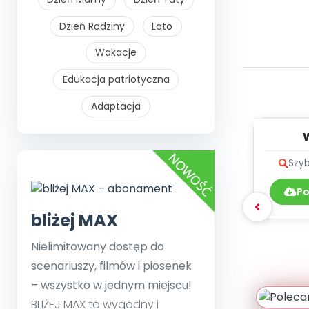
Dzień Rodziny
Lato
Wakacje
Edukacja patriotyczna
Adaptacja
muzyk
Szyb
Po
bliżej MAX
Nielimitowany dostęp do
scenariuszy, filmów i piosenek
– wszystko w jednym miejscu!
BLIŻEJ MAX to wygodny i