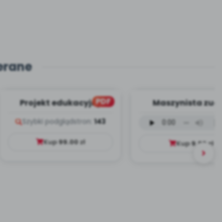
erane
PDF
Projekt edukacyjny
Maszynista zuch
Dookoła Polski
wersja wokalna (
Szybki podgląd
stron:
143
mp3)
Kup
99.00
zł
Kup
9.99
zł