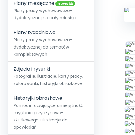
online lub stacjonarnie.
Plany miesięczne
Szko
Film
Wygr
nowość
Społeczność
Strona główna
Poznaj pakiet MAX
Wszystkie projekty
Skontaktuj się
Wit
Plany pracy wychowawczo-
O miesięczniku
O Akademii
+48 12 631 04 10
Zdro
dydaktycznej na cały miesiąc
Zam
Kio
kontakt@blizejprzedszkola.pl
Szko
E-wy
Doo
Plany tygodniowe
Pozn
Plany pracy wychowawczo-
dydaktycznej do tematów
Akredyt
Wydanie l
∞
Pakiet 
Dodaj wpis
Sen
kompleksowych
Akademia Edu
Pełen dostęp
Zob
Testuj przez 7 dni
Patr
Strefy, k
przedłużenie a
NP.5470.4.20
Zdjęcia i rysunki
Zam
Zob
Fotografie, ilustracje, karty pracy,
kolorowanki, historyjki obrazkowe
Historyjki obrazkowe
Pomoce rozwijające umiejętność
myślenia przyczynowo-
skutkowego i ilustracje do
opowiadań.