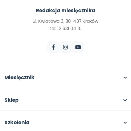
Redakcja miesięcznika
ul. Kwiatowa 3, 30-437 Kraków
tel: 12 631 04 10
Miesięcznik
O miesięczniku
W numerze
Sklep
Scenariusze i artykuły
Pełna oferta
Pomoce dydaktyczne
Moje zakupy
Szkolenia