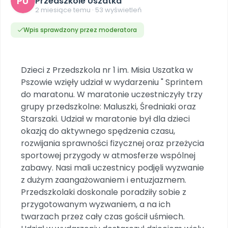
PU
Przedszkole Uszatka
DO POBRANIA
E-wydania miesięcznika
Wygrywaj nagrody
Szkolenia w Twojej placówce
2 miesiące temu · 53 wyświetleń
Dookoła Polski
INNE
SOCIAL MEDIA
Scenariusze i artykuły
Miesięczniki
Poznajemy regiony
Konferencje
Materiały z miesięcznika
Aktualne oraz archiwalne numery
Wpis sprawdzony przez moderatora
Ebooki
Facebook
Spotkania na dużą skalę
Sensosmyki
Nasze interaktywne ebooki
Aktualności
Pomoce dydaktyczne
Ebooki
Patronat BLIŻEJ PRZEDSZKOLA
Pakiet szkoleń
Multimedia i pliki
Materiały w formie cyfrowej
Strona WWW dla przedszkola
Instagram
Kompleksowe programy szkoleniowe
Dzieci z Przedszkola nr 1 im. Misia Uszatka w
Literkowo
Gotowa w mniej niż 10 min • 14 dni bez opłat
Zobacz nas na Instagramie
Pszowie wzięły udział w wydarzeniu " Sprintem
Plany tygodniowe
Wszystko dla przedszkoli
Nauka liter i głosek
Praca wychowawcza
Zamówienia hurtowe
do maratonu. W maratonie uczestniczyły trzy
POLECAMY
TikTok
∞
Pakiet bliżej MAX
Sprintem do maratonu
grupy przedszkolne: Maluszki, Średniaki oraz
Zobacz nas na TikToku
Bliżejprzedszkolne zestawy
Akademia Muzyki i Ruchu
Ruch i motywacja
Starszaki. Udział w maratonie był dla dzieci
NA SKRÓTY
Zestawy do pobrania
Szkolenia muzyczne
YouTube
okazją do aktywnego spędzenia czasu,
Bliżej Pieska
Letnia wyprzedaż
Filmy edukacyjne
rozwijania sprawności fizycznej oraz przeżycia
Pomoc zwierzętom
Promocje w sklepie
POLECAMY
sportowej przygody w atmosferze wspólnej
zabawy. Nasi mali uczestnicy podjęli wyzwanie
Książka (dla) Przedszkolaka
Wybierz prezent
Nowości
Promowanie czytelnictwa
Przy zamówieniu prenumeraty
z dużym zaangażowaniem i entuzjazmem.
Przedszkolaki doskonale poradziły sobie z
Zapowiedzi
Zaplanuj rok przedszkolny
przygotowanym wyzwaniem, a na ich
Materiały na nowy rok
twarzach przez cały czas gościł uśmiech.
Polecamy