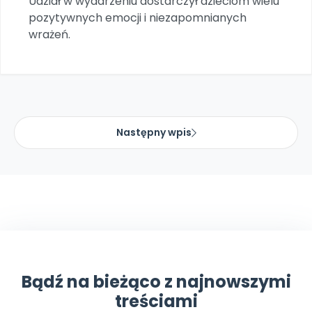
Udział w wydarzeniu dostarczył dzieciom wielu
Archiwalne numery
pozytywnych emocji i niezapomnianych
Promocje
wrażeń.
Pomoc
Następny wpis
Bądź na bieżąco z najnowszymi
treściami