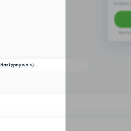
możesz 
Bez ka
Następny wpis