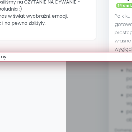
osiliśmy na CZYTANIE NA DYWANIE -
14 dni 
ołudnia :)
nas w świat wyobraźni, emocji,
Po kilk
 i na pewno zbliżyły.
gotową
proste
własne 
wygląd
na stro
ho
po
ce
po
w
pa
ob
Domenę, 