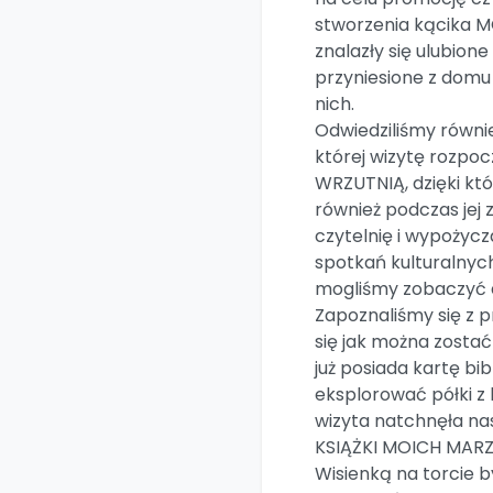
stworzenia kącika M
znalazły się ulubio
przyniesione z domu 
nich.
Odwiedziliśmy równi
której wizytę rozpoc
WRZUTNIĄ, dzięki któ
również podczas jej 
czytelnię i wypożycza
spotkań kulturalnych
mogliśmy zobaczyć 
Zapoznaliśmy się z p
się jak można zostać 
już posiada kartę bi
eksplorować półki z 
wizyta natchnęła na
KSIĄŻKI MOICH MARZ
Wisienką na torcie b