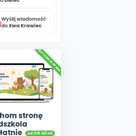
Krawiec
Wyślij wiadomość
do
Ewa Krawiec
hom stronę
dszkola
łatnie
od 218 zł/rok