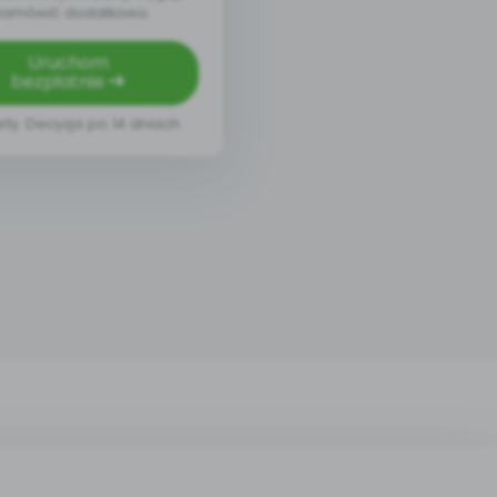
zamówić dodatkowo.
Uruchom
bezpłatnie
rty. Decyzja po 14 dniach.