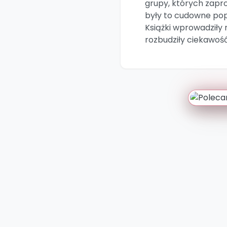
grupy, których zapr
były to cudowne pop
Książki wprowadziły 
rozbudziły ciekawość