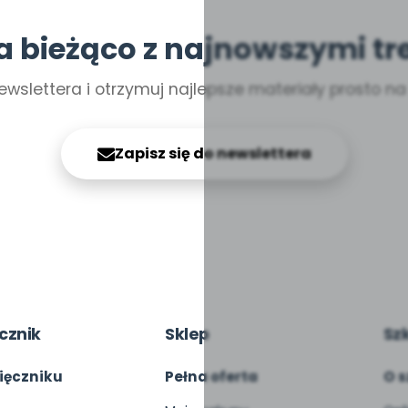
a bieżąco z najnowszymi tr
ewslettera i otrzymuj najlepsze materiały prosto n
Zapisz się do newslettera
cznik
Sklep
Sz
ięczniku
Pełna oferta
O s