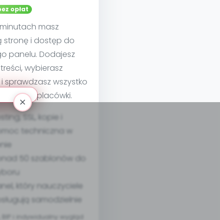
bez opłat
u minutach masz
 stronę i dostęp do
go panelu. Dodajesz
treści, wybierasz
 i sprawdzasz wszystko
nie swojej placówki.
sting, SSL, kopie i
moc techniczna w
nie
nad 50 szablonów do
yboru
nel, który nauczyciele
sługują samodzielnie
BIP i indywidualny wygląd