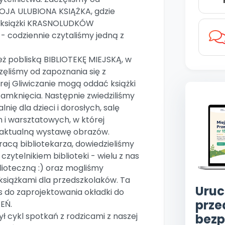
OJA ULUBIONA KSIĄŻKA, gdzie
ne książki KRASNOLUDKÓW
- codziennie czytaliśmy jedną z
eż pobliską BIBLIOTEKĘ MIEJSKĄ, w
zęliśmy od zapoznania się z
rej Gliwiczanie mogą oddać książki
zamknięcia. Następnie zwiedziliśmy
lnię dla dzieci i dorosłych, salę
 i warsztatowych, w której
aktualną wystawę obrazów.
racą bibliotekarza, dowiedzieliśmy
czytelnikiem biblioteki - wielu z nas
blioteczną :) oraz mogliśmy
książkami dla przedszkolaków. Ta
Uruc
s do zaprojektowania okładki do
prze
EŃ.
ył cykl spotkań z rodzicami z naszej
bezp