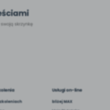
eściami
a swoją skrzynkę
kolenia
Usługi on-line
zkoleniach
bliżej MAX