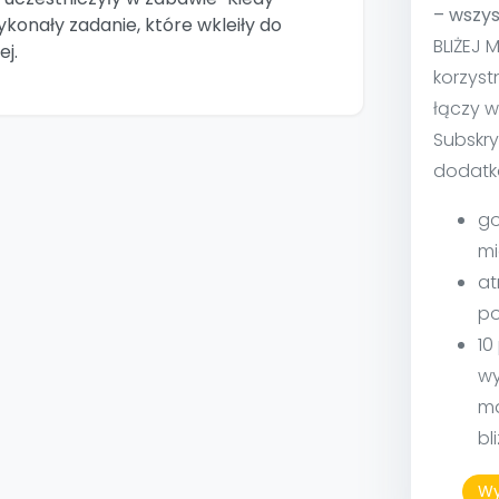
– wszys
ykonały zadanie, które wkleiły do
BLIŻEJ 
ej.
korzyst
łączy w
Subskry
dodatk
go
mi
at
po
10
wy
ma
bl
Wy