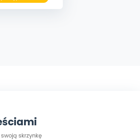
eściami
a swoją skrzynkę