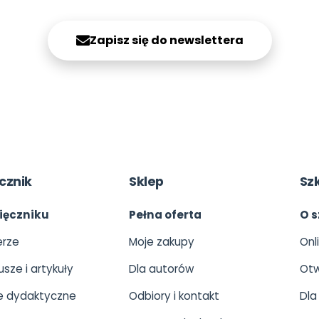
Zapisz się do newslettera
cznik
Sklep
Sz
ięczniku
Pełna oferta
O s
rze
Moje zakupy
Onl
usze i artykuły
Dla autorów
Otw
 dydaktyczne
Odbiory i kontakt
Dla