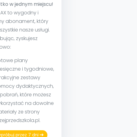
tko w jednym miejscu!
MAX to wygodny i
ny abonament, który
szystkie nasze usługi.
bując, zyskujesz
owo:
towe plany
esięczne i tygodniowe,
rakcyjne zestawy
mocy dydaktycznych,
 pobrań, które możesz
korzystać na dowolne
teriały ze strony
izejprzedszkola.pl.
próbuj przez 7 dni