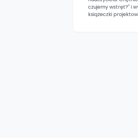
czujemy wstręt?" i w
książeczki projektow