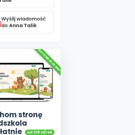
Talik
Wyślij wiadomość
do
Anna Talik
hom stronę
dszkola
łatnie
od 218 zł/rok