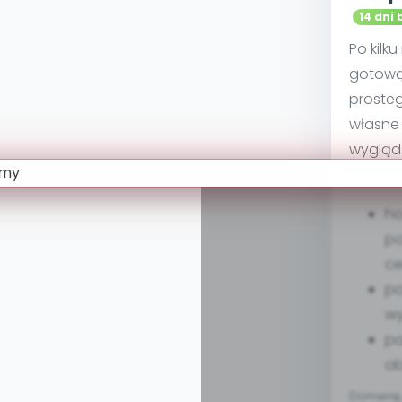
14 dni 
Po kilk
gotową
proste
własne 
wygląd
na stro
ho
po
ce
po
w
pa
ob
Domenę, 