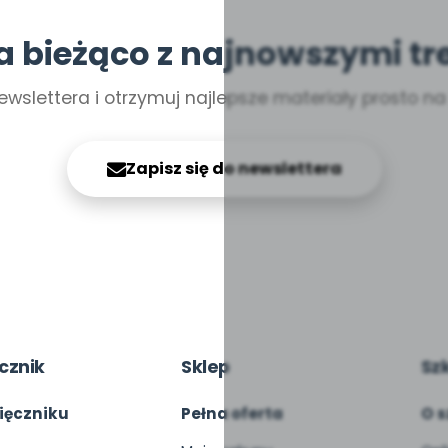
a bieżąco z najnowszymi tr
ewslettera i otrzymuj najlepsze materiały prosto n
Zapisz się do newslettera
cznik
Sklep
Sz
ięczniku
Pełna oferta
O s