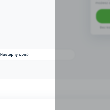
możesz 
Bez ka
Następny wpis