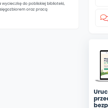
wycieczkę do pobliskiej biblioteki,
księgozbiorem oraz pracą
Uruc
prze
bezp