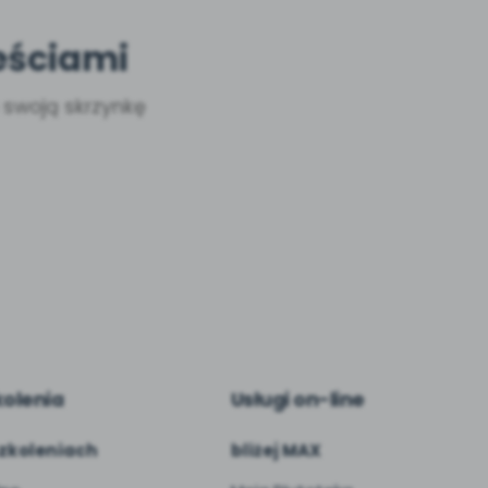
eściami
a swoją skrzynkę
kolenia
Usługi on-line
zkoleniach
bliżej MAX