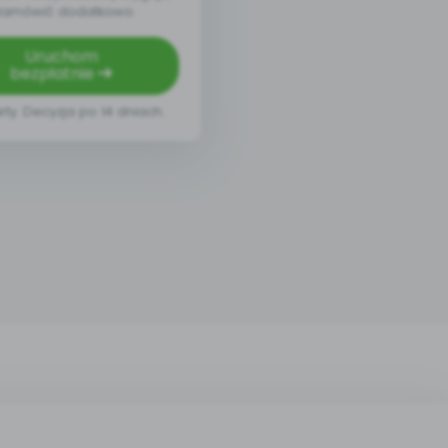
zamówić dodatkowo.
Uruchom
bezpłatnie
rty. Decyzja po 14 dniach.