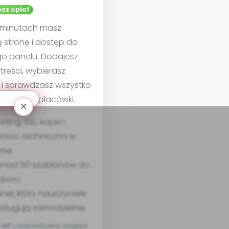
bez opłat
u minutach masz
 stronę i dostęp do
go panelu. Dodajesz
treści, wybierasz
 i sprawdzasz wszystko
nie swojej placówki.
sting, SSL, kopie i
moc techniczna w
nie
nad 50 szablonów do
yboru
nel, który nauczyciele
sługują samodzielnie
BIP i indywidualny wygląd