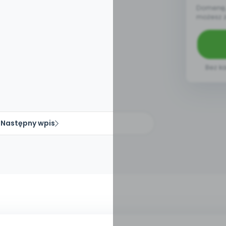
Domenę, 
możesz 
Bez ka
Następny wpis