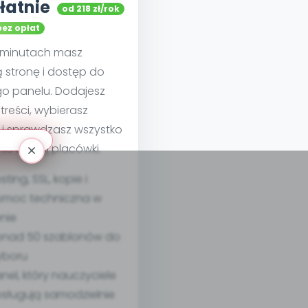
łatnie
od 218 zł/rok
bez opłat
u minutach masz
 stronę i dostęp do
go panelu. Dodajesz
treści, wybierasz
 i sprawdzasz wszystko
nie swojej placówki.
sting, SSL, kopie i
moc techniczna w
nie
nad 50 szablonów do
yboru
nel, który nauczyciele
sługują samodzielnie