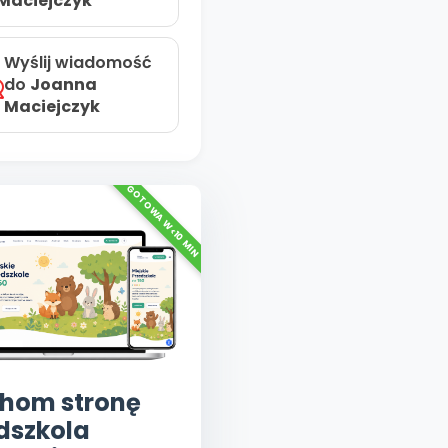
Maciejczyk
Wyślij wiadomość
do
Joanna
Maciejczyk
hom stronę
dszkola