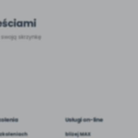
eściami
a swoją skrzynkę
kolenia
Usługi on-line
zkoleniach
bliżej MAX