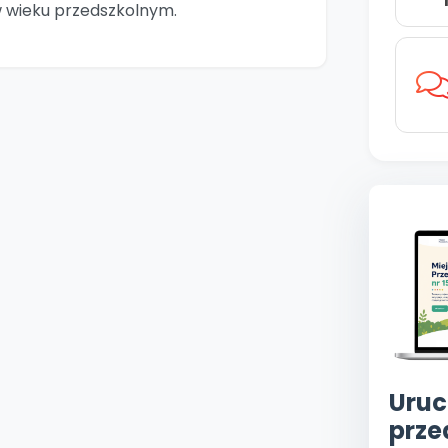
w wieku przedszkolnym.
Uruc
prze