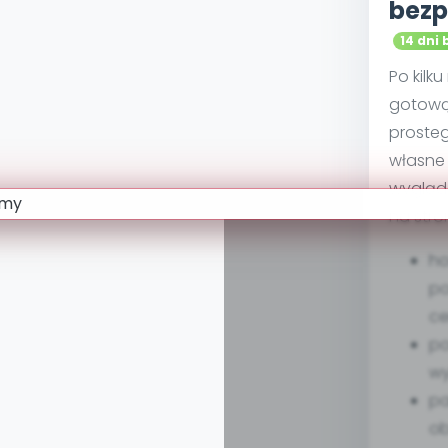
bezp
14 dni 
Po kilk
gotową
proste
własne 
wygląd
na stro
ho
po
ce
po
w
pa
ob