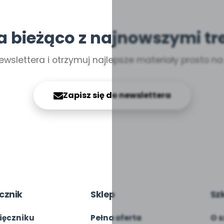
a bieżąco z najnowszymi tr
ewslettera i otrzymuj najlepsze materiały prosto n
Zapisz się do newslettera
cznik
Sklep
Sz
ięczniku
Pełna oferta
O s