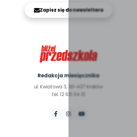
Zapisz się do newslettera
Redakcja miesięcznika
ul. Kwiatowa 3, 30-437 Kraków
tel: 12 631 04 10