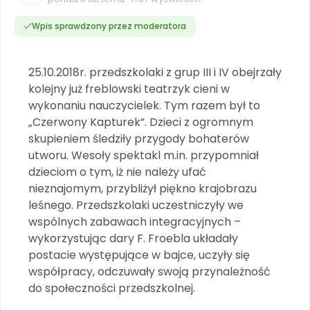
Dookoła Polski
INNE
SOCIAL MEDIA
Scenariusze i artykuły
Miesięczniki
Poznajemy regiony
Konferencje
Wpis sprawdzony przez moderatora
Materiały z miesięcznika
Aktualne oraz archiwalne numery
Ebooki
Facebook
Spotkania na dużą skalę
Sensosmyki
Nasze interaktywne ebooki
Aktualności
Pomoce dydaktyczne
Ebooki
Patronat BLIŻEJ PRZEDSZKOLA
Pakiet szkoleń
Multimedia i pliki
Materiały w formie cyfrowej
25.10.2018r. przedszkolaki z grup III i IV obejrzały
Strona WWW dla przedszkola
Instagram
Kompleksowe programy szkoleniowe
Literkowo
kolejny już freblowski teatrzyk cieni w
Gotowa w mniej niż 10 min • 14 dni bez opłat
Zobacz nas na Instagramie
Plany tygodniowe
Wszystko dla przedszkoli
Nauka liter i głosek
wykonaniu nauczycielek. Tym razem był to
Praca wychowawcza
Zamówienia hurtowe
POLECAMY
TikTok
„Czerwony Kapturek”. Dzieci z ogromnym
∞
Pakiet bliżej MAX
Sprintem do maratonu
Zobacz nas na TikToku
skupieniem śledziły przygody bohaterów
Bliżejprzedszkolne zestawy
Akademia Muzyki i Ruchu
Ruch i motywacja
NA SKRÓTY
utworu. Wesoły spektakl m.in. przypomniał
Zestawy do pobrania
Szkolenia muzyczne
YouTube
dzieciom o tym, iż nie należy ufać
Bliżej Pieska
Letnia wyprzedaż
Filmy edukacyjne
Pomoc zwierzętom
Promocje w sklepie
nieznajomym, przybliżył piękno krajobrazu
POLECAMY
leśnego. Przedszkolaki uczestniczyły we
Książka (dla) Przedszkolaka
Wybierz prezent
Nowości
wspólnych zabawach integracyjnych –
Promowanie czytelnictwa
Przy zamówieniu prenumeraty
wykorzystując dary F. Froebla układały
Zapowiedzi
postacie występujące w bajce, uczyły się
Zaplanuj rok przedszkolny
współpracy, odczuwały swoją przynależność
Materiały na nowy rok
Polecamy
do społeczności przedszkolnej.
Archiwalne numery