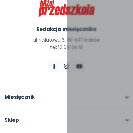
Redakcja miesięcznika
ul. Kwiatowa 3, 30-437 Kraków
tel: 12 631 04 10
Miesięcznik
O miesięczniku
W numerze
Sklep
Scenariusze i artykuły
Pełna oferta