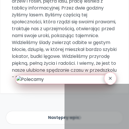
drzew i roślin, piętra lasu, pracę leśnika z
tablicy informacyjnej. Przez dwie godziny
żyliśmy lasem. Byliśmy częścią tej
społeczności, która rządzi się swoimi prawami,
traktuje nas z uprzejmością, otwierając przed
nami swoje uroki, pokazując tajemnice.
Widzieliśmy ślady zwierząt odbite w gęstym
błocie, dziuplę, w której mieszkał bardzo szybki
lokator, budki lęgowe. Widzieliśmy przyrodę
piękną, pełną życia i radości. I wiemy, że jest to
nasze ulubione spędzanie czasu w przedszkolu
- słuchając, oglądając, dotykając i poznając.
Następny wpis