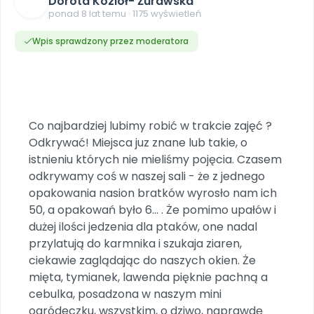
Dorota Kozioł- Żurawska
DO POBRANIA
E-wydania miesięcznika
Wygrywaj nagrody
Szkolenia w Twojej placówce
ponad 8 lat temu · 1175 wyświetleń
Dookoła Polski
INNE
SOCIAL MEDIA
Scenariusze i artykuły
Miesięczniki
Poznajemy regiony
Konferencje
Materiały z miesięcznika
Aktualne oraz archiwalne numery
Wpis sprawdzony przez moderatora
Ebooki
Facebook
Spotkania na dużą skalę
Sensosmyki
Nasze interaktywne ebooki
Aktualności
Pomoce dydaktyczne
Ebooki
Patronat BLIŻEJ PRZEDSZKOLA
Pakiet szkoleń
Multimedia i pliki
Materiały w formie cyfrowej
Strona WWW dla przedszkola
Instagram
Kompleksowe programy szkoleniowe
Literkowo
Gotowa w mniej niż 10 min • 14 dni bez opłat
Zobacz nas na Instagramie
Plany tygodniowe
Wszystko dla przedszkoli
Nauka liter i głosek
Co najbardziej lubimy robić w trakcie zajęć ?
Praca wychowawcza
Zamówienia hurtowe
POLECAMY
TikTok
∞
Pakiet bliżej MAX
Odkrywać! Miejsca juz znane lub takie, o
Sprintem do maratonu
Zobacz nas na TikToku
Bliżejprzedszkolne zestawy
Akademia Muzyki i Ruchu
istnieniu których nie mieliśmy pojęcia. Czasem
Ruch i motywacja
NA SKRÓTY
Zestawy do pobrania
Szkolenia muzyczne
odkrywamy coś w naszej sali - że z jednego
YouTube
Bliżej Pieska
Letnia wyprzedaż
opakowania nasion bratków wyrosło nam ich
Filmy edukacyjne
Pomoc zwierzętom
Promocje w sklepie
POLECAMY
50, a opakowań było 6... . Że pomimo upałów i
dużej ilości jedzenia dla ptaków, one nadal
Książka (dla) Przedszkolaka
Wybierz prezent
Nowości
przylatują do karmnika i szukaja ziaren,
Promowanie czytelnictwa
Przy zamówieniu prenumeraty
ciekawie zaglądając do naszych okien. Że
Zapowiedzi
Zaplanuj rok przedszkolny
mięta, tymianek, lawenda pięknie pachną a
Materiały na nowy rok
cebulka, posadzona w naszym mini
Polecamy
ogródeczku, wszystkim, o dziwo, naprawdę