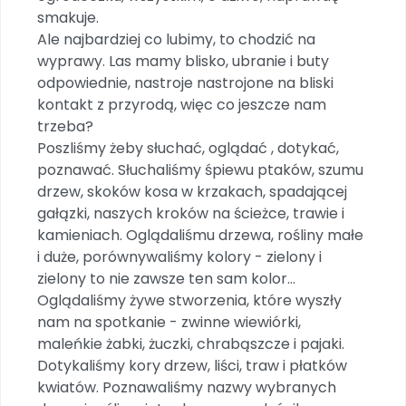
Archiwalne numery
smakuje.
Promocje
Ale najbardziej co lubimy, to chodzić na
Pomoc
wyprawy. Las mamy blisko, ubranie i buty
odpowiednie, nastroje nastrojone na bliski
kontakt z przyrodą, więc co jeszcze nam
trzeba?
Poszliśmy żeby słuchać, oglądać , dotykać,
poznawać. Słuchaliśmy śpiewu ptaków, szumu
drzew, skoków kosa w krzakach, spadającej
gałązki, naszych kroków na ścieżce, trawie i
kamieniach. Oglądaliśmu drzewa, rośliny małe
i duże, porównywaliśmy kolory - zielony i
zielony to nie zawsze ten sam kolor...
Oglądaliśmy żywe stworzenia, które wyszły
nam na spotkanie - zwinne wiewiórki,
maleńkie żabki, żuczki, chrabąszcze i pajaki.
Dotykaliśmy kory drzew, liści, traw i płatków
kwiatów. Poznawaliśmy nazwy wybranych