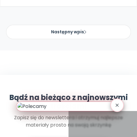
Archiwalne numery
Promocje
Pomoc
Następny wpis
Bądź na bieżąco z najnowszymi
treściami
Zapisz się do newslettera i otrzymuj najlepsze
materiały prosto na swoją skrzynkę