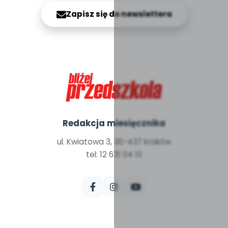
Zapisz się do newslettera
Redakcja miesięcznika
ul. Kwiatowa 3, 30-437 Kraków
tel: 12 631 04 10