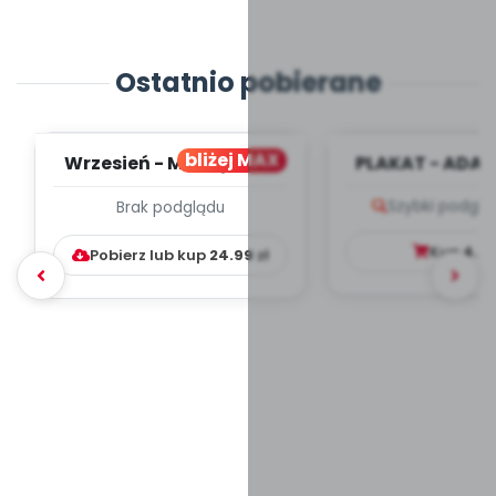
Ostatnio pobierane
bliżej MAX
Wrzesień - MIESIĘCZNY
PLAKAT - ADAP
PLAN PRACY
PORADNIK DLA 
Szybki podglą
Brak podglądu
WYCHOWAWCZO –
DYDAKTYC...
Kup
4.9
Pobierz lub kup
24.99
zł