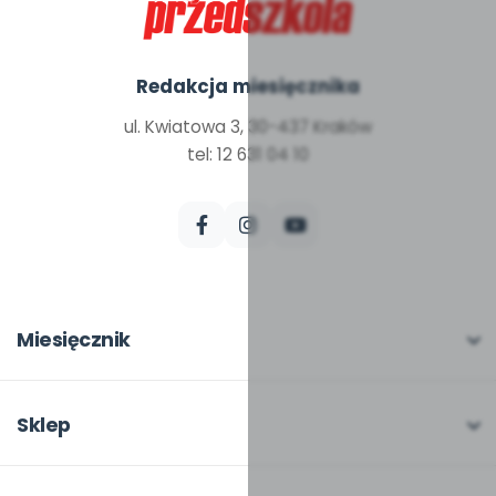
Redakcja miesięcznika
ul. Kwiatowa 3, 30-437 Kraków
tel: 12 631 04 10
Miesięcznik
O miesięczniku
W numerze
Sklep
Scenariusze i artykuły
Pełna oferta