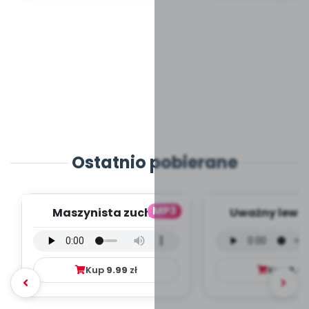
Ostatnio pobierane
MP3
Maszynista zuch -
Uważny lew -
wersja wokalna (PD,
wokalna (PD
mp3)
Kup
9.99
zł
Kup
9.9