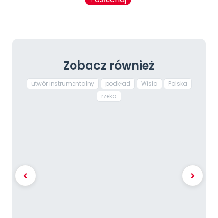
Zobacz również
utwór instrumentalny
podkład
Wisła
Polska
rzeka