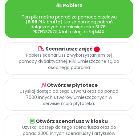
Archiwalne numery
Pobierz
Promocje
Ten plik można pobrać za pomocą przelewu
Pomoc
(
9.99
PLN brutto) lub za pomocą pobrań
dołączanych do miesięcznika BLIŻEJ
PRZEDSZKOLA lub usługi bliżej MAX.
Scenariusze zajęć
1
Pobierz scenariusz z wykorzystaniem tej
pomocy dydaktycznej. Pliki umieszczone są do
osobnego pobrania
Otwórz w płytotece
Uzyskaj dostęp do tego utworu oraz do ponad
7000 innych utworów umieszczonych w
serwisie moja płytoteka.
Otwórz scenariusz w kiosku
Uzyskaj dostęp do tego scenariusza oraz do
ponad 2000 innych scenariuszy i artykułów