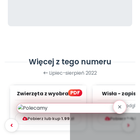
Więcej z tego numeru
Lipiec-sierpień 2022
PDF
Zwierzęta z wyobraźni -
Wisła - zapis m
zapis melodii i tekst
tekst
Szybki podgląd
stron:
1
Szybki podglą
Pobierz lub kup
1.99
zł
Pobierz lub k