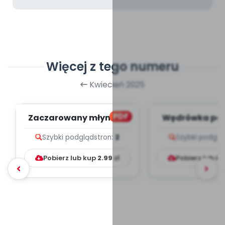
Więcej z tego numeru
Kwiecień 2025
PDF
Zaczarowany młynek -
Wędrówka paj
zapis melodii i tekst
zapis melodii 
Szybki podgląd
stron:
2
Szybki podglą
Pobierz lub kup
2.99
zł
Pobierz lub k