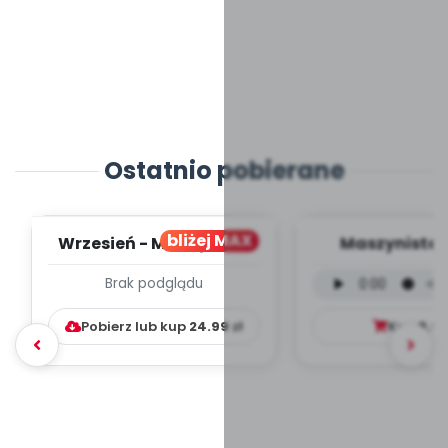
Ostatnio pobierane
bliżej MAX
Wrzesień - MIESIĘCZNY
Maszynista 
PLAN PRACY
wersja wokal
Brak podglądu
WYCHOWAWCZO –
mp3)
DYDAKTYC...
Pobierz lub kup
24.99
zł
Kup
9.9