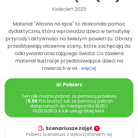
Archiwalne numery
Kwiecień 2025
Promocje
Pomoc
Materiał "Wiosna na łące" to doskonała pomoc
dydaktyczna, która wprowadza dzieci w tematykę
przyrody i aktywności na świeżym powietrzu. Obrazy
przedstawiają wiosenne sceny, które zachęcają do
odkrywania otaczającego świata. Co zawiera
materiał Ilustracje przedstawiające dzieci na
rowerach w wi...
więcej
Pobierz
Ten plik można pobrać za pomocą przelewu
(
8.99
PLN brutto) lub za pomocą pobrań
dołączanych do miesięcznika BLIŻEJ
PRZEDSZKOLA lub usługi bliżej MAX.
Scenariusze zajęć
1
Pobierz scenariusz z wykorzystaniem tej