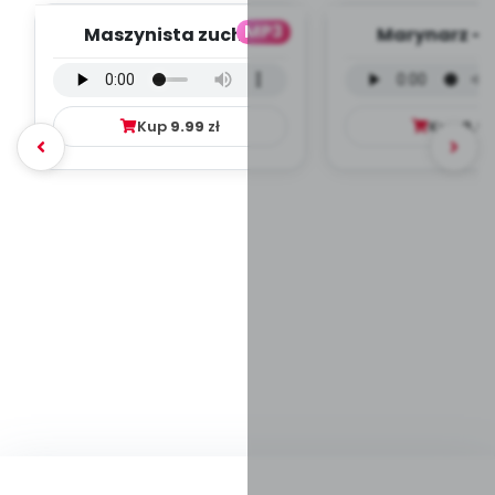
MP3
Maszynista zuch -
Marynarz - 
wersja wokalna (PD,
wokalna (PD
mp3)
Kup
9.99
zł
Kup
9.9