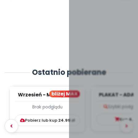
Ostatnio pobierane
bliżej MAX
Wrzesień - MIESIĘCZNY
PLAKAT - ADAP
PLAN PRACY
PORADNIK DLA 
Szybki podglą
Brak podglądu
WYCHOWAWCZO –
DYDAKTYC...
Kup
4.9
Pobierz lub kup
24.99
zł