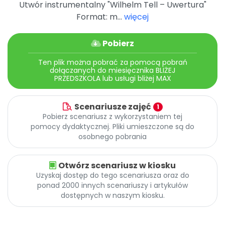
Utwór instrumentalny "Wilhelm Tell – Uwertura"
Promocje
Format: m...
więcej
Pomoc
Pobierz
Ten plik można pobrać za pomocą pobrań
dołączanych do miesięcznika BLIŻEJ
PRZEDSZKOLA lub usługi bliżej MAX
Scenariusze zajęć
1
Pobierz scenariusz z wykorzystaniem tej
pomocy dydaktycznej. Pliki umieszczone są do
osobnego pobrania
Otwórz scenariusz w kiosku
Uzyskaj dostęp do tego scenariusza oraz do
ponad 2000 innych scenariuszy i artykułów
dostępnych w naszym kiosku.