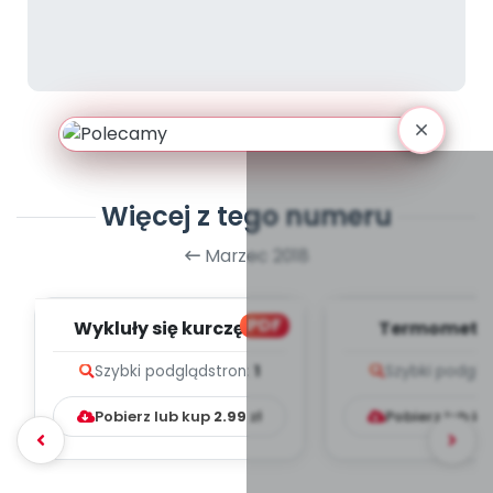
Więcej z tego numeru
Marzec 2018
PDF
Wykluły się kurczęta
Termometry
(PD)
Szybki podgląd
stron:
1
Szybki podglą
Pobierz lub kup
2.99
zł
Pobierz lub k