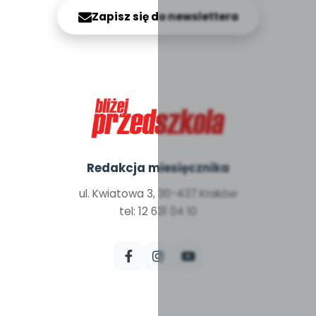
Zapisz się do newslettera
Redakcja miesięcznika
ul. Kwiatowa 3, 30-437 Kraków
tel: 12 631 04 10