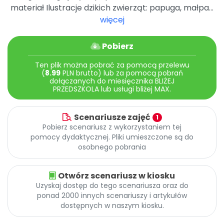
materiał Ilustracje dzikich zwierząt: papuga, małpa...
więcej
Pobierz
Ten plik można pobrać za pomocą przelewu
(
8.99
PLN brutto) lub za pomocą pobrań
dołączanych do miesięcznika BLIŻEJ
PRZEDSZKOLA lub usługi bliżej MAX.
Scenariusze zajęć
1
Pobierz scenariusz z wykorzystaniem tej
pomocy dydaktycznej. Pliki umieszczone są do
osobnego pobrania
Otwórz scenariusz w kiosku
Uzyskaj dostęp do tego scenariusza oraz do
ponad 2000 innych scenariuszy i artykułów
dostępnych w naszym kiosku.