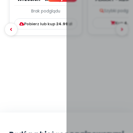
PLAN PRACY
PORADNIK DLA 
Szybki podglą
Brak podglądu
WYCHOWAWCZO –
DYDAKTYC...
Kup
4.9
Pobierz lub kup
24.99
zł