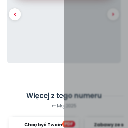
Więcej z tego numeru
Maj 2025
PDF
Chcę być Twoim
Zabawy ze sł