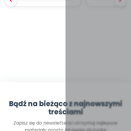
Bądź na bieżąco z najnowszymi
treściami
Zapisz się do newslettera i otrzymuj najlepsze
materiały prosto na swoją skrzynkę