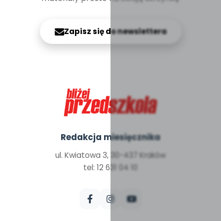
Zapisz się do newslettera
Redakcja miesięcznika
ul. Kwiatowa 3, 30-437 Kraków
tel: 12 631 04 10