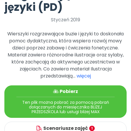
Archiwalne numery
języki (PD)
Promocje
Pomoc
Styczeń 2019
Wierszyki rozgrzewające buzie i języki to doskonała
pomoc dydaktyczna, która wspiera rozwój mowy
dzieci poprzez zabawę i ćwiczenia fonetyczne.
Materiał zawiera różnorodne ilustracje oraz sylaby,
które zachęcają do aktywnego uczestnictwa w
zajęciach. Co zawiera materiał Ilustracja
przedstawiają...
więcej
Pobierz
Ten plik można pobrać za pomocą pobrań
dołączanych do miesięcznika BLIŻEJ
PRZEDSZKOLA lub usługi bliżej MAX
Scenariusze zajęć
1