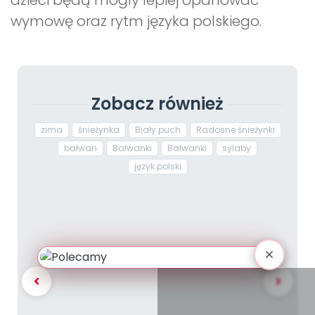
dzieci będą mogły lepiej opanować
wymowę oraz rytm języka polskiego.
Zobacz również
zima
śnieżynka
Biały puch
Radosne śnieżynki
bałwan
Bałwanki
Bałwanki
sylaby
język polski