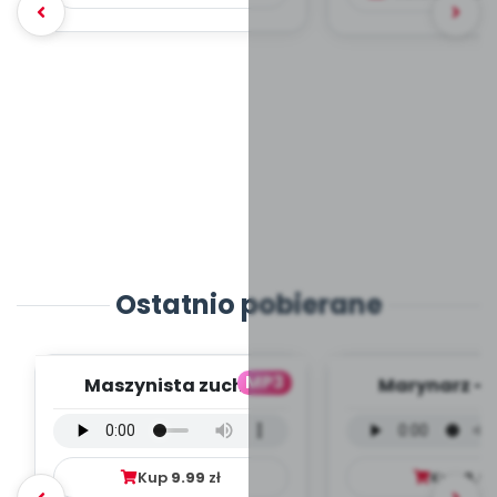
Ostatnio pobierane
MP3
Maszynista zuch -
Marynarz - 
wersja wokalna (PD,
wokalna (PD
mp3)
Kup
9.99
zł
Kup
9.9