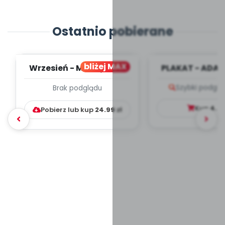
Ostatnio pobierane
bliżej MAX
Wrzesień - MIESIĘCZNY
PLAKAT - ADAP
PLAN PRACY
PORADNIK DLA 
Szybki podglą
Brak podglądu
WYCHOWAWCZO –
DYDAKTYC...
Kup
4.9
Pobierz lub kup
24.99
zł