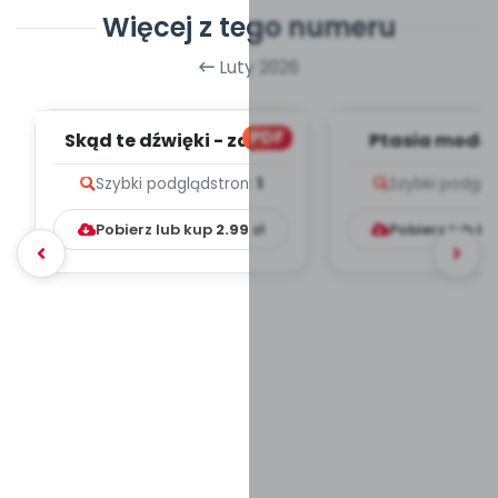
Więcej z tego numeru
Luty 2026
PDF
Skąd te dźwięki - zapis
Ptasia moda 
melodii i tekst
melodii i t
Szybki podgląd
stron:
1
Szybki podglą
Pobierz lub kup
2.99
zł
Pobierz lub k