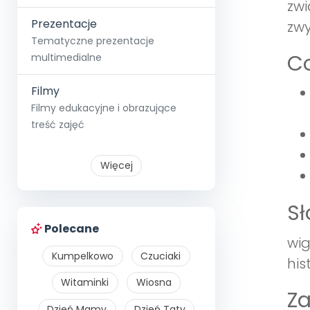
zwi
Prezentacje
zwy
Tematyczne prezentacje
Co
multimedialne
Filmy
Filmy edukacyjne i obrazujące
treść zajęć
Więcej
S
Polecane
wig
Kumpelkowo
Czuciaki
his
Witaminki
Wiosna
Z
Dzień Mamy
Dzień Taty