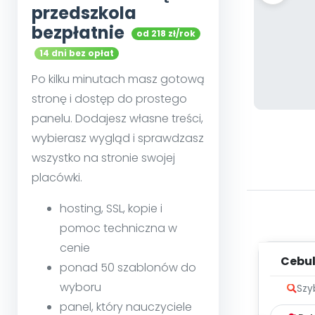
przedszkola
bezpłatnie
od 218 zł/rok
14 dni bez opłat
Po kilku minutach masz gotową
stronę i dostęp do prostego
panelu. Dodajesz własne treści,
wybierasz wygląd i sprawdzasz
wszystko na stronie swojej
placówki.
hosting, SSL, kopie i
pomoc techniczna w
cenie
Cebul
ponad 50 szablonów do
me
wyboru
Szy
panel, który nauczyciele