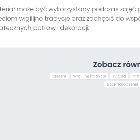
eriał może być wykorzystany podczas zajęć p
eciom wigilijne tradycje oraz zachęcić do w
ątecznych potraw i dekoracji.
Zobacz równ
prezent
Wigilijne tradycje
Wigilia
his
Boże Narodzenie