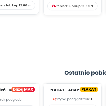
ierz lub kup
12.00
zł
Pobierz lub kup
19.90
zł
Ostatnio pobi
bliżej MAX
PLAKAT
ień - MIESIĘCZNY
PLAKAT - ADAPTACJA -
PLAN PRACY
PORADNIK DLA RODZICA
Szybki podgląd
stron:
1
Brak podglądu
HOWAWCZO –
YDAKTYC...