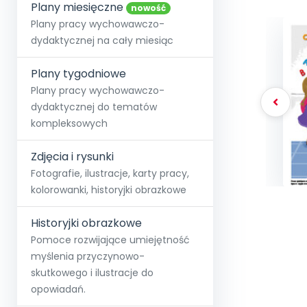
online lub stacjonarnie.
Plany miesięczne
Szko
Film
Wygr
nowość
Społeczność
Strona główna
Poznaj pakiet MAX
Wszystkie projekty
Skontaktuj się
Wit
Plany pracy wychowawczo-
O miesięczniku
O Akademii
+48 12 631 04 10
Zdro
dydaktycznej na cały miesiąc
Zam
Kio
kontakt@blizejprzedszkola.pl
Szko
E-wy
Doo
Plany tygodniowe
Pozn
Plany pracy wychowawczo-
dydaktycznej do tematów
Akredyt
Wydanie l
∞
Pakiet 
Dodaj wpis
Sen
kompleksowych
Akademia Edu
Pełen dostęp
Zob
Testuj przez 7 dni
Patr
Strefy, k
przedłużenie a
NP.5470.4.20
Zdjęcia i rysunki
Zam
Zob
Fotografie, ilustracje, karty pracy,
kolorowanki, historyjki obrazkowe
Historyjki obrazkowe
Pomoce rozwijające umiejętność
myślenia przyczynowo-
skutkowego i ilustracje do
opowiadań.