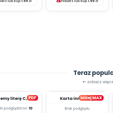
ierz lub kup
1.99
zł
Pobierz lub kup
1.99
zł
Teraz popul
zobacz więce
PDF
bliżej MAX
my literę C, cz. 1
Karta innowacji
(PD)
pedagogicznej -
ki podgląd
stron:
10
Brak podglądu
Kumpelkowo