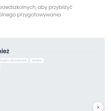
rzedszkolnych, aby przybliżyć
spólnego przygotowywania
ież
toryjka obrazkowa
święta