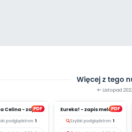
Więcej z tego 
Listopad 202
PDF
PDF
a Celina - zapis
Eureka! - zapis melodii i
lodii i tekst
tekst
bki podgląd
stron:
1
Szybki podgląd
stron:
1