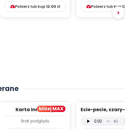
Pobierz lub kup
12.00
zł
Pobierz lub kup
12.
erane
bliżej MAX
Karta innowacji
Ecie-pecie, czary-m
pedagogicznej -
wersja wokalna (
Brak podglądu
Kumpelkowo
mp3)