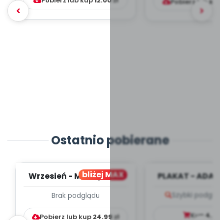
Pobierz lub kup
12.00
zł
Pobierz lub ku
Ostatnio pobierane
bliżej MAX
Wrzesień - MIESIĘCZNY
PLAKAT - ADAP
PLAN PRACY
PORADNIK DLA 
Szybki podglą
Brak podglądu
WYCHOWAWCZO –
DYDAKTYC...
Kup
4.9
Pobierz lub kup
24.99
zł