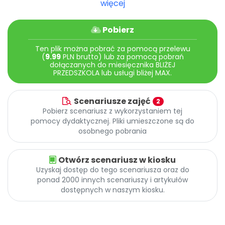
więcej
Archiwalne numery
Promocje
Pomoc
Pobierz
Ten plik można pobrać za pomocą przelewu
(
9.99
PLN brutto) lub za pomocą pobrań
dołączanych do miesięcznika BLIŻEJ
PRZEDSZKOLA lub usługi bliżej MAX.
Scenariusze zajęć
2
Pobierz scenariusz z wykorzystaniem tej
pomocy dydaktycznej. Pliki umieszczone są do
osobnego pobrania
Otwórz scenariusz w kiosku
Uzyskaj dostęp do tego scenariusza oraz do
ponad 2000 innych scenariuszy i artykułów
dostępnych w naszym kiosku.