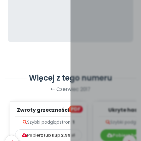
Więcej z tego numeru
Czerwiec 2017
PDF
Zwroty grzecznościowe
Ukryte hasł
(PD)
Szybki podgląd
stron:
1
Szybki podglą
Pobierz lub kup
2.99
zł
Pobierz bez