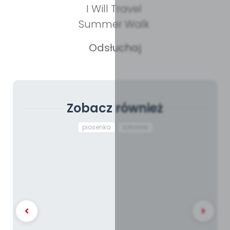
I Will Travel
Summer Walk
Odsłuchaj
Zobacz również
piosenka
zabawki