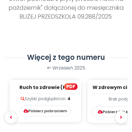
październik" dołączonej do miesięcznika
BLIŻEJ PRZEDSZKOLA 09.288/2025.
Więcej z tego numeru
Wrzesień 2025
PDF
Ruch to zdrowie (PD)
W zdrowym ciel
duch - paździ
Szybki podgląd
stron:
4
Brak podgl
TYGODNIOWY
Pobierz pobraniem
Pobierz lub k