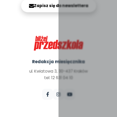
Zapisz się do newslettera
Redakcja miesięcznika
ul. Kwiatowa 3, 30-437 Kraków
tel: 12 631 04 10