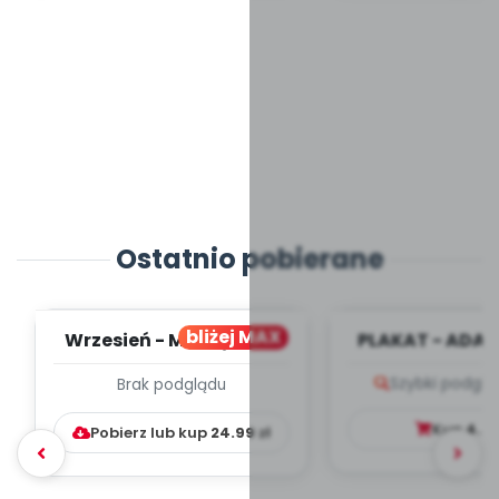
Ostatnio pobierane
bliżej MAX
Wrzesień - MIESIĘCZNY
PLAKAT - ADAP
PLAN PRACY
PORADNIK DLA 
Szybki podglą
Brak podglądu
WYCHOWAWCZO –
DYDAKTYC...
Kup
4.9
Pobierz lub kup
24.99
zł