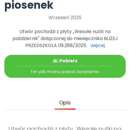
piosenek
Archiwalne numery
Promocje
Pomoc
Wrzesień 2025
Utwór pochodzi z płyty „Wesołe nutki na
październik" dołączonej do miesięcznika BLIŻEJ
PRZEDSZKOLA 09.288/2025.
więcej
Pobierz
Ten plik można pobrać bezpłatnie.
Opis
Utwór pochodzi z płyty „Wesołe nutki na