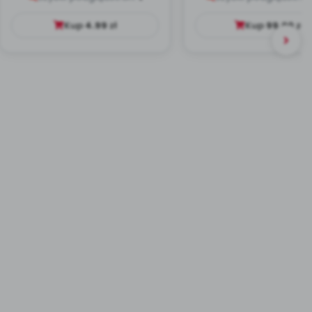
Kup
4.99
zł
Kup
99.00
zł