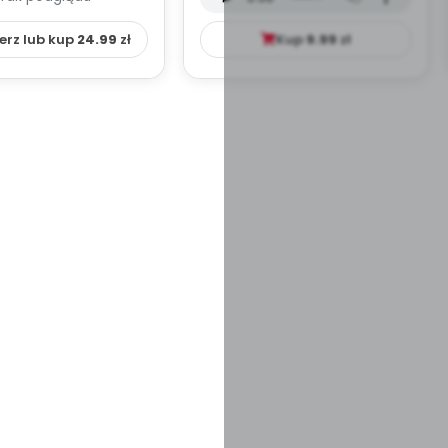
HOWAWCZO –
mp3)
YDAKTYC...
erz lub kup
24.99
zł
Kup
9.99
zł