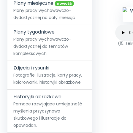
online lub stacjonarnie.
Plany miesięczne
Szko
Film
Wygr
nowość
Społeczność
Strona główna
Poznaj pakiet MAX
Wszystkie projekty
Skontaktuj się
Wit
Plany pracy wychowawczo-
O miesięczniku
O Akademii
+48 12 631 04 10
Zdro
dydaktycznej na cały miesiąc
Zam
Kio
kontakt@blizejprzedszkola.pl
Szko
E-wy
Doo
Plany tygodniowe
Pozn
Plany pracy wychowawczo-
(15. s
dydaktycznej do tematów
Akredyt
Wydanie l
∞
Pakiet 
Dodaj wpis
Sen
kompleksowych
Akademia Edu
Pełen dostęp
Zob
Testuj przez 7 dni
Patr
Strefy, k
przedłużenie a
NP.5470.4.20
Zdjęcia i rysunki
Zam
Zob
Fotografie, ilustracje, karty pracy,
kolorowanki, historyjki obrazkowe
Historyjki obrazkowe
Pomoce rozwijające umiejętność
myślenia przyczynowo-
skutkowego i ilustracje do
opowiadań.