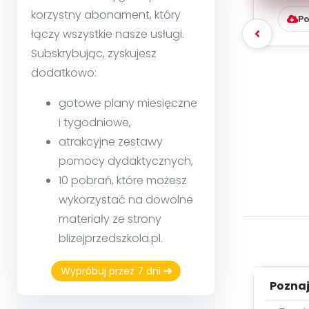
korzystny abonament, który
Po
łączy wszystkie nasze usługi.
Subskrybując, zyskujesz
dodatkowo:
gotowe plany miesięczne
i tygodniowe,
atrakcyjne zestawy
pomocy dydaktycznych,
10 pobrań, które możesz
wykorzystać na dowolne
materiały ze strony
blizejprzedszkola.pl.
Wypróbuj przez 7 dni
Poznaje