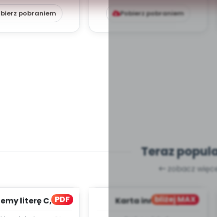
bierz pobraniem
Pobierz pobraniem
Teraz popul
zobacz więce
PDF
bliżej MAX
my literę C, cz. 1
Karta innowacji
(PD)
pedagogicznej -