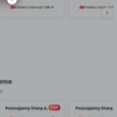
Pobierz lub kup
1.99
zł
Pobierz lub kup
1.9
arne
j
PDF
Poznajemy literę A, CZ. 1
Poznajemy literę E, 
(PD)
(PD)