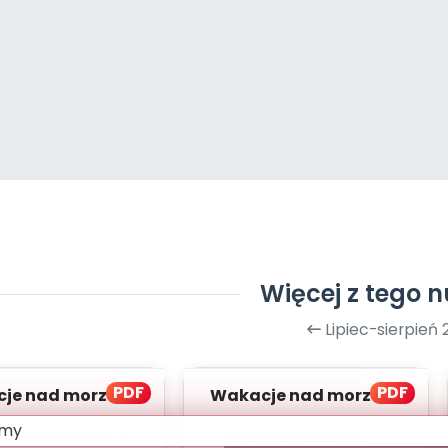
Więcej z tego 
Lipiec-sierpień 
PDF
PDF
je nad morzem,
Wakacje nad morzem,
cz. 2 (PD)
cz. 1 (PD)
bki podgląd
stron:
6
Szybki podgląd
stron:
9