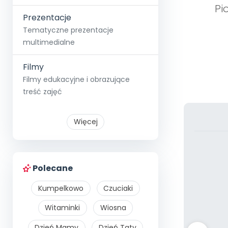
Pi
Prezentacje
Tematyczne prezentacje
multimedialne
Filmy
Filmy edukacyjne i obrazujące
treść zajęć
Więcej
Polecane
Kumpelkowo
Czuciaki
Witaminki
Wiosna
Dzień Mamy
Dzień Taty