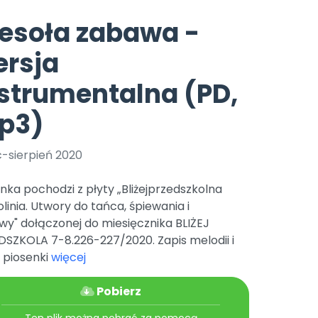
e
y
Gotowa w mniej niż 10 min • 14 dni bez opłat
Zobacz nas na Instagramie
Bliżej Pieska
esoła zabawa -
Pomoc zwierzętom
TikTok
ersja
Nowości
Zobacz nas na TikToku
wej
Książka (dla) Przedszkolaka
Zapowiedzi
strumentalna (PD,
Promowanie czytelnictwa
YouTube
zkoli
Polecamy
Filmy edukacyjne
p3)
osk Online.
5 czerwca 2024 r. uzyskała
Promocje
19 r. Nr decyzji:
c-sierpień 2020
Archiwalne numery
nka pochodzi z płyty „Bliżejprzedszkolna
Pomoc
olinia. Utwory do tańca, śpiewania i
y" dołączonej do miesięcznika BLIŻEJ
DSZKOLA 7-8.226-227/2020. Zapis melodii i
 piosenki
więcej
Pobierz