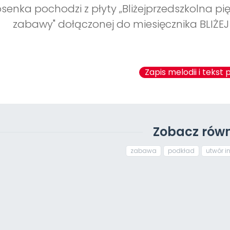
osenka pochodzi z płyty „Bliżejprzedszkolna pię
zabawy" dołączonej do miesięcznika BLIŻE
Zapis melodii i tekst 
Zobacz równ
zabawa
podkład
utwór i