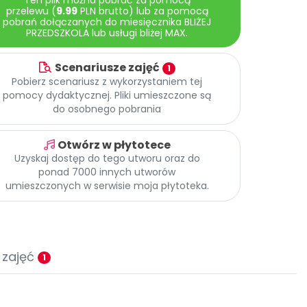
Ten plik można pobrać za pomocą
przelewu (
9.99
PLN brutto) lub za pomocą
pobrań dołączanych do miesięcznika BLIŻEJ
PRZEDSZKOLA lub usługi bliżej MAX.
Scenariusze zajęć
1
Pobierz scenariusz z wykorzystaniem tej
pomocy dydaktycznej. Pliki umieszczone są
do osobnego pobrania
Otwórz w płytotece
Uzyskaj dostęp do tego utworu oraz do
ponad 7000 innych utworów
umieszczonych w serwisie moja płytoteka.
 zajęć
1