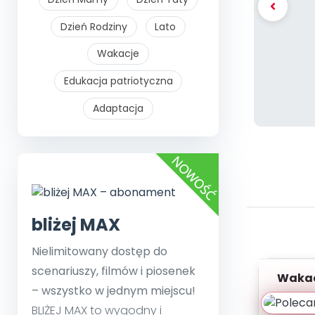
Dzień Rodziny
Lato
Wakacje
Edukacja patriotyczna
Adaptacja
bliżej MAX
Nielimitowany dostęp do
scenariuszy, filmów i piosenek
Wakac
– wszystko w jednym miejscu!
Szy
BLIŻEJ MAX to wygodny i