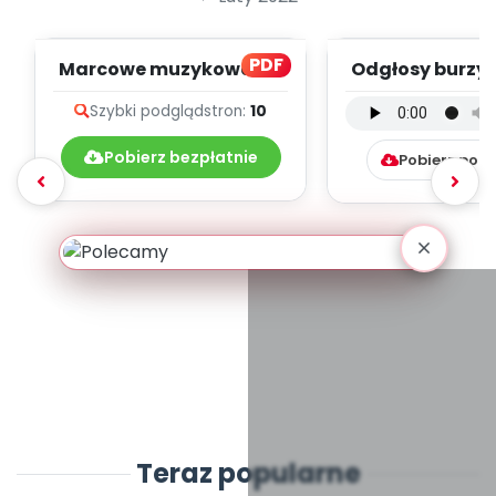
PDF
Marcowe muzykowanie
Odgłosy burzy 
- teksty piosenek
(PD, mp
Szybki podgląd
stron:
10
Pobierz bezpłatnie
Pobierz pob
Teraz popularne