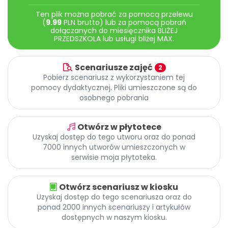
Promocje
Ten plik można pobrać za pomocą przelewu
Pomoc
(
9.99
PLN brutto) lub za pomocą pobrań
dołączanych do miesięcznika BLIŻEJ
PRZEDSZKOLA lub usługi bliżej MAX.
Scenariusze zajęć
2
Pobierz scenariusz z wykorzystaniem tej
pomocy dydaktycznej. Pliki umieszczone są do
osobnego pobrania
Otwórz w płytotece
Uzyskaj dostęp do tego utworu oraz do ponad
7000 innych utworów umieszczonych w
serwisie moja płytoteka.
Otwórz scenariusz w kiosku
Uzyskaj dostęp do tego scenariusza oraz do
ponad 2000 innych scenariuszy i artykułów
dostępnych w naszym kiosku.