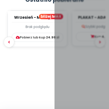
bliżej MAX
Wrzesień - MIESIĘCZNY
PLAKAT - ADAP
PLAN PRACY
PORADNIK DLA 
Szybki podglą
Brak podglądu
WYCHOWAWCZO –
DYDAKTYC...
Kup
4.9
Pobierz lub kup
24.99
zł