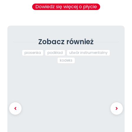
Dowiedz się więcej o płycie
Zobacz również
piosenka
podkład
utwór instrumentalny
kodeks