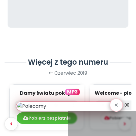
Więcej z tego numeru
Czerwiec 2019
MP3
Damy światu pokój -
Welcome - pios
piosenka (PD, mp3)
mp3)
Pobierz bezpłatnie
Pobierz pob