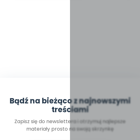
Bądź na bieżąco z najnowszymi
treściami
Zapisz się do newslettera i otrzymuj najlepsze
materiały prosto na swoją skrzynkę