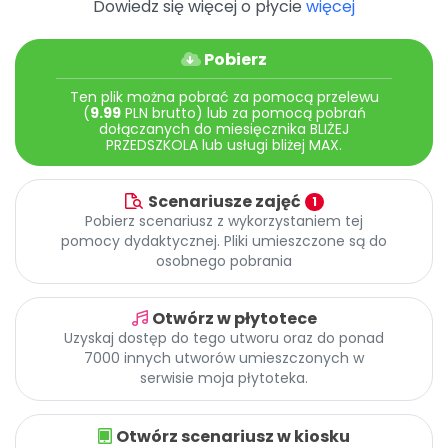
Dowiedz się więcej o płycie
więcej
Archiwalne numery
Promocje
Pomoc
Pobierz
Ten plik można pobrać za pomocą przelewu
(
9.99
PLN brutto) lub za pomocą pobrań
dołączanych do miesięcznika BLIŻEJ
PRZEDSZKOLA lub usługi bliżej MAX.
Scenariusze zajęć
1
Pobierz scenariusz z wykorzystaniem tej
pomocy dydaktycznej. Pliki umieszczone są do
osobnego pobrania
Otwórz w płytotece
Uzyskaj dostęp do tego utworu oraz do ponad
7000 innych utworów umieszczonych w
serwisie moja płytoteka.
Otwórz scenariusz w kiosku