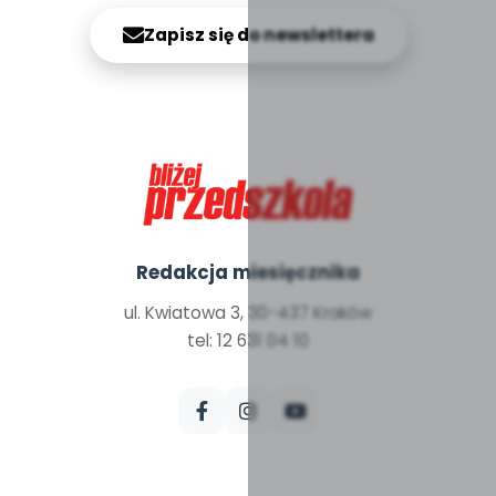
Zapisz się do newslettera
Redakcja miesięcznika
ul. Kwiatowa 3, 30-437 Kraków
tel: 12 631 04 10