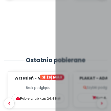
Ostatnio pobierane
bliżej MAX
Wrzesień - MIESIĘCZNY
PLAKAT - ADAP
PLAN PRACY
PORADNIK DLA 
Szybki podglą
Brak podglądu
WYCHOWAWCZO –
DYDAKTYC...
Kup
4.9
Pobierz lub kup
24.99
zł