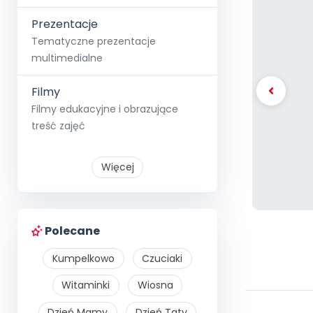
Prezentacje
Tematyczne prezentacje
multimedialne
Filmy
Filmy edukacyjne i obrazujące
treść zajęć
Więcej
Polecane
Kumpelkowo
Czuciaki
Witaminki
Wiosna
Dzień Mamy
Dzień Taty