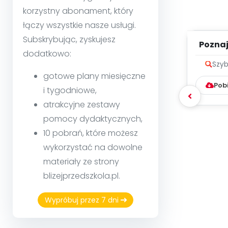
korzystny abonament, który
łączy wszystkie nasze usługi.
Subskrybując, zyskujesz
Poznaje
dodatkowo:
Szyb
gotowe plany miesięczne
Pob
i tygodniowe,
atrakcyjne zestawy
pomocy dydaktycznych,
10 pobrań, które możesz
wykorzystać na dowolne
materiały ze strony
blizejprzedszkola.pl.
Wypróbuj przez 7 dni