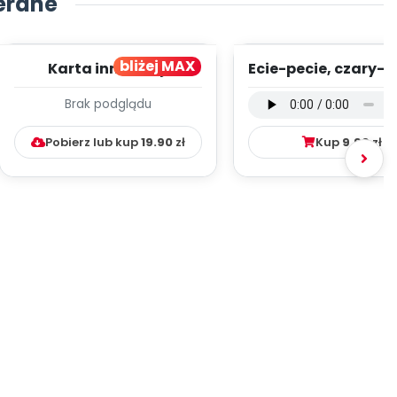
erane
bliżej MAX
Karta innowacji
Ecie-pecie, czary-m
pedagogicznej -
wersja wokalna (
Brak podglądu
Kumpelkowo
mp3)
Pobierz lub kup
19.90
zł
Kup
9.99
zł