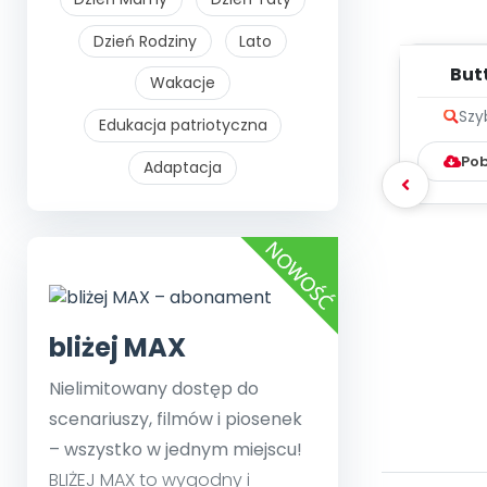
Dzień Rodziny
Lato
Butt
Wakacje
me
Szy
Edukacja patriotyczna
Pob
Adaptacja
bliżej MAX
Nielimitowany dostęp do
scenariuszy, filmów i piosenek
– wszystko w jednym miejscu!
BLIŻEJ MAX to wygodny i