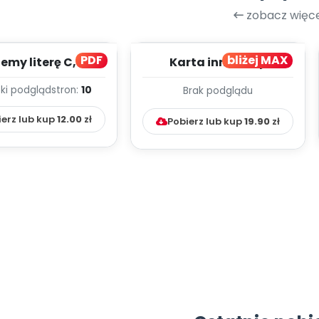
zobacz więce
PDF
bliżej MAX
my literę C, cz. 1
Karta innowacji
(PD)
pedagogicznej -
ki podgląd
stron:
10
Brak podglądu
Kumpelkowo
ierz lub kup
12.00
zł
Pobierz lub kup
19.90
zł