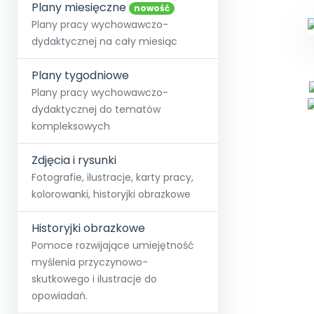
online lub stacjonarnie.
Plany miesięczne
Szko
Film
Wygr
nowość
Społeczność
Strona główna
Poznaj pakiet MAX
Wszystkie projekty
Skontaktuj się
Wit
Plany pracy wychowawczo-
O miesięczniku
O Akademii
+48 12 631 04 10
Zdro
dydaktycznej na cały miesiąc
Zam
Kio
kontakt@blizejprzedszkola.pl
Szko
E-wy
Doo
Plany tygodniowe
Pozn
Plany pracy wychowawczo-
dydaktycznej do tematów
Akredyt
Wydanie l
∞
Pakiet 
Dodaj wpis
Sen
kompleksowych
Akademia Edu
Pełen dostęp
Zob
Testuj przez 7 dni
Patr
Strefy, k
przedłużenie a
NP.5470.4.20
Zdjęcia i rysunki
Zam
Zob
Fotografie, ilustracje, karty pracy,
kolorowanki, historyjki obrazkowe
Historyjki obrazkowe
Pomoce rozwijające umiejętność
myślenia przyczynowo-
skutkowego i ilustracje do
opowiadań.