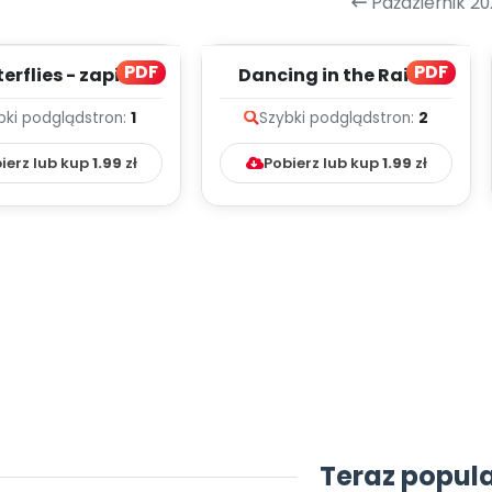
Październik 20
PDF
PDF
erflies - zapis
Dancing in the Rain -
lodii i tekst
zapis melodii i tekst
bki podgląd
stron:
1
Szybki podgląd
stron:
2
ierz lub kup
1.99
zł
Pobierz lub kup
1.99
zł
Teraz popul