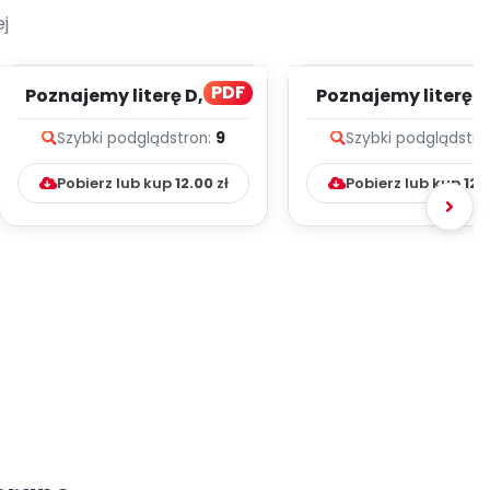
j
PDF
Poznajemy literę D, cz. 1
Poznajemy literę E, 
(PD)
(PD)
Szybki podgląd
stron:
9
Szybki podgląd
stro
Pobierz lub kup
12.00
zł
Pobierz lub kup
12.