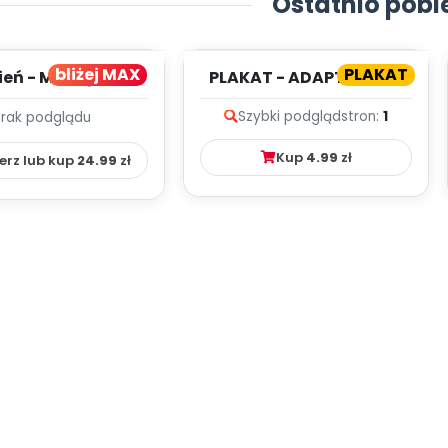
Ostatnio pobi
bliżej MAX
PLAKAT
ień - MIESIĘCZNY
PLAKAT - ADAPTACJA -
PLAN PRACY
PORADNIK DLA RODZICA
Szybki podgląd
stron:
1
Brak podglądu
HOWAWCZO –
YDAKTYC...
Kup
4.99
zł
erz lub kup
24.99
zł