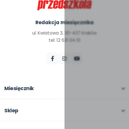
Redakcja miesięcznika
ul. Kwiatowa 3, 30-437 Kraków
tel: 12 631 04 10
Miesięcznik
O miesięczniku
W numerze
Sklep
Scenariusze i artykuły
Pełna oferta