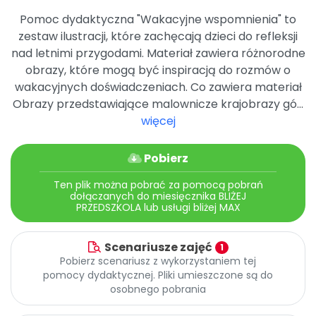
Promocje
Pomoc dydaktyczna "Wakacyjne wspomnienia" to
Pomoc
zestaw ilustracji, które zachęcają dzieci do refleksji
nad letnimi przygodami. Materiał zawiera różnorodne
obrazy, które mogą być inspiracją do rozmów o
wakacyjnych doświadczeniach. Co zawiera materiał
Obrazy przedstawiające malownicze krajobrazy gó...
więcej
Pobierz
Ten plik można pobrać za pomocą pobrań
dołączanych do miesięcznika BLIŻEJ
PRZEDSZKOLA lub usługi bliżej MAX
Scenariusze zajęć
1
Pobierz scenariusz z wykorzystaniem tej
pomocy dydaktycznej. Pliki umieszczone są do
osobnego pobrania