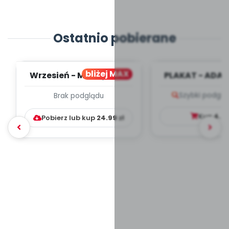
Ostatnio pobierane
bliżej MAX
Wrzesień - MIESIĘCZNY
PLAKAT - ADAP
PLAN PRACY
PORADNIK DLA 
Szybki podglą
Brak podglądu
WYCHOWAWCZO –
DYDAKTYC...
Kup
4.9
Pobierz lub kup
24.99
zł