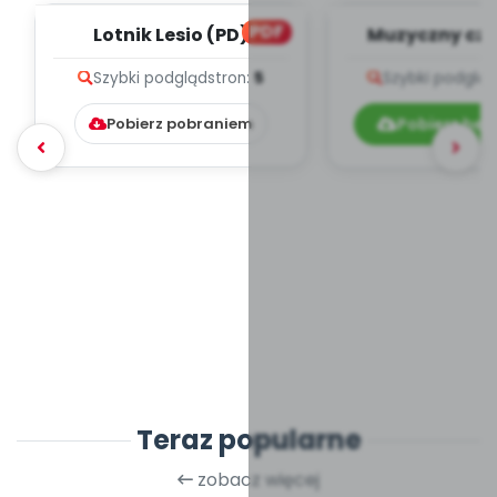
PDF
Lotnik Lesio (PD)
Muzyczny cze
teksty pio
Szybki podgląd
stron:
5
Szybki podgląd
Pobierz pobraniem
Pobierz bez
Teraz popularne
zobacz więcej