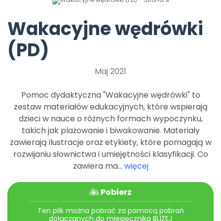
Archiwalne numery
Promocje
Wakacyjne wędrówki
Pomoc
(PD)
Maj 2021
Pomoc dydaktyczna "Wakacyjne wędrówki" to
zestaw materiałów edukacyjnych, które wspierają
dzieci w nauce o różnych formach wypoczynku,
takich jak plażowanie i biwakowanie. Materiały
zawierają ilustracje oraz etykiety, które pomagają w
rozwijaniu słownictwa i umiejętności klasyfikacji. Co
zawiera ma...
więcej
Pobierz
Ten plik można pobrać za pomocą pobrań
dołączanych do miesięcznika BLIŻEJ