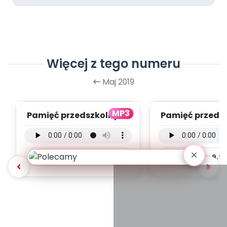
Więcej z tego numeru
Maj 2019
MP3
Pamięć przedszkolnych
Pamięć przeds
lat - wersja
lat - wersja 
instrumentalna (PD, ...
(PD, mp
Pobierz lub kup
9.99
zł
Kup
9.9