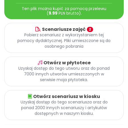
Archiwalne numery
Ten plik można kupić za pomocą przelewu
Promocje
(
9.99
PLN brutto).
Pomoc
Scenariusze zajęć
2
Pobierz scenariusz z wykorzystaniem tej
pomocy dydaktycznej. Pliki umieszczone są do
osobnego pobrania
Otwórz w płytotece
Uzyskaj dostęp do tego utworu oraz do ponad
7000 innych utworów umieszczonych w
serwisie moja płytoteka.
Otwórz scenariusz w kiosku
Uzyskaj dostęp do tego scenariusza oraz do
ponad 2000 innych scenariuszy i artykułów
dostępnych w naszym kiosku.