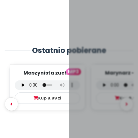
Ostatnio pobierane
MP3
Maszynista zuch -
Marynarz - 
wersja wokalna (PD,
wokalna (PD
mp3)
Kup
9.99
zł
Kup
9.9