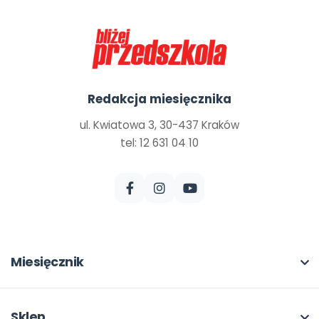
Redakcja miesięcznika
ul. Kwiatowa 3, 30-437 Kraków
tel: 12 631 04 10
Miesięcznik
O miesięczniku
W numerze
Sklep