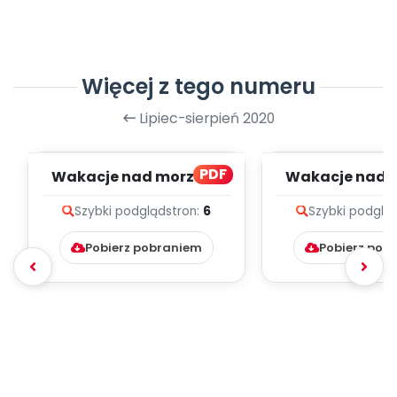
Więcej z tego numeru
Lipiec-sierpień 2020
PDF
Wakacje nad morzem,
Wakacje nad 
cz. 2 (PD)
cz. 1 (PD
Szybki podgląd
stron:
6
Szybki podglą
Pobierz pobraniem
Pobierz pob