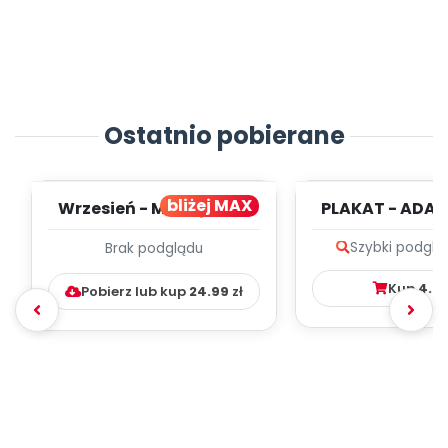
Ostatnio pobierane
bliżej MAX
Wrzesień - MIESIĘCZNY
PLAKAT - ADAP
PLAN PRACY
PORADNIK DLA 
Szybki podglą
Brak podglądu
WYCHOWAWCZO –
DYDAKTYC...
Kup
4.9
Pobierz lub kup
24.99
zł