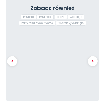
Zobacz również
muszla
muszelki
plaża
wakacje
Pamiątka znad morza
Wakacyjne bingo