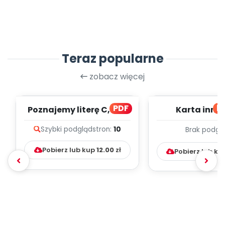
Teraz popularne
zobacz więcej
PDF
bl
Poznajemy literę C, cz. 1
Karta inno
(PD)
pedagogicz
Szybki podgląd
stron:
10
Brak podgl
Kumpelk
Pobierz lub kup
12.00
zł
Pobierz lub ku