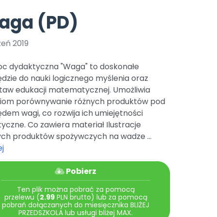
e
y
Gotowa w mniej niż 10 min • 14 dni bez opłat
Zobacz nas na Instagramie
Bliżej Pieska
aga (PD)
Pomoc zwierzętom
TikTok
Nowości
Zobacz nas na TikToku
zeń 2019
wej
Książka (dla) Przedszkolaka
Zapowiedzi
Promowanie czytelnictwa
c dydaktyczna "Waga" to doskonałe
YouTube
zkoli
Polecamy
Filmy edukacyjne
dzie do nauki logicznego myślenia oraz
taw edukacji matematycznej. Umożliwia
osk Online.
5 czerwca 2024 r. uzyskała
Promocje
19 r. Nr decyzji:
ciom porównywanie różnych produktów pod
dem wagi, co rozwija ich umiejętności
Archiwalne numery
tyczne. Co zawiera materiał Ilustracje
Pomoc
ych produktów spożywczych na wadze ...
j
Pobierz
Ten plik można pobrać za pomocą
przelewu (
2.99
PLN brutto) lub za pomocą
pobrań dołączanych do miesięcznika BLIŻEJ
PRZEDSZKOLA lub usługi bliżej MAX.