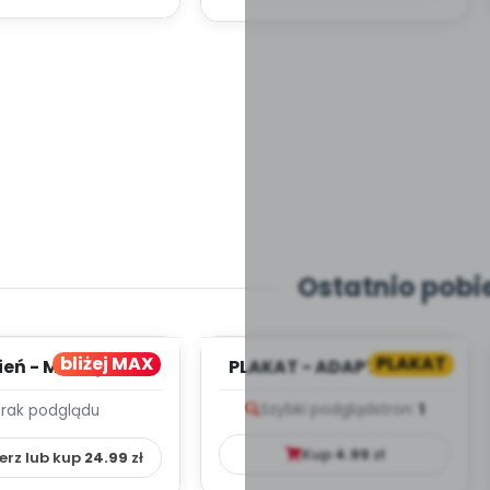
Ostatnio pobi
bliżej MAX
PLAKAT
ień - MIESIĘCZNY
PLAKAT - ADAPTACJA -
PLAN PRACY
PORADNIK DLA RODZICA
Szybki podgląd
stron:
1
Brak podglądu
HOWAWCZO –
YDAKTYC...
Kup
4.99
zł
erz lub kup
24.99
zł