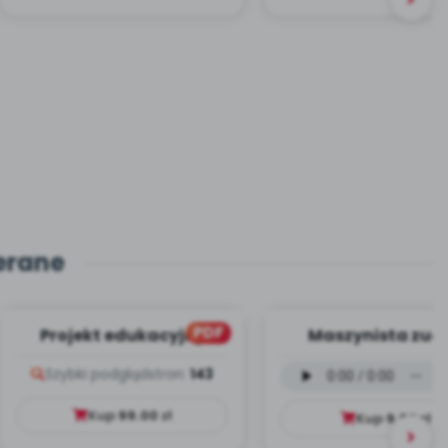
erane
PDF
Projekt edukacyjny
Maszynista zuch
Dookoła Polski
wersja wokalna (
Szybki podgląd
stron:
143
mp3)
Kup
99.00
zł
Kup
9.99
zł