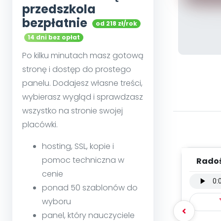
przedszkola
bezpłatnie
od 218 zł/rok
14 dni bez opłat
Po kilku minutach masz gotową
stronę i dostęp do prostego
panelu. Dodajesz własne treści,
wybierasz wygląd i sprawdzasz
wszystko na stronie swojej
placówki.
hosting, SSL, kopie i
pomoc techniczna w
Radoś
woka
cenie
ponad 50 szablonów do
wyboru
panel, który nauczyciele