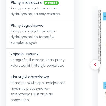
online lub stacjonarnie.
Plany miesięczne
Szko
Film
Wygr
nowość
Społeczność
Strona główna
Poznaj pakiet MAX
Wszystkie projekty
Skontaktuj się
Wit
Plany pracy wychowawczo-
O miesięczniku
O Akademii
+48 12 631 04 10
Zdro
dydaktycznej na cały miesiąc
Zam
Kio
kontakt@blizejprzedszkola.pl
Szko
E-wy
Doo
Plany tygodniowe
Pozn
Plany pracy wychowawczo-
dydaktycznej do tematów
Akredyt
Wydanie l
∞
Pakiet 
Dodaj wpis
Sen
kompleksowych
Akademia Edu
Pełen dostęp
Zob
Testuj przez 7 dni
Patr
Strefy, k
przedłużenie a
NP.5470.4.20
Zdjęcia i rysunki
Zam
Zob
Fotografie, ilustracje, karty pracy,
kolorowanki, historyjki obrazkowe
Historyjki obrazkowe
Pomoce rozwijające umiejętność
myślenia przyczynowo-
skutkowego i ilustracje do
opowiadań.