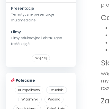
pro
Prezentacje
Tematyczne prezentacje
Co
multimedialne
Filmy
Filmy edukacyjne i obrazujące
treść zajęć
Więcej
S
wag
myś
Polecane
roz
Kumpelkowo
Czuciaki
Z
Witaminki
Wiosna
Dzień Mamy
Dzień Taty