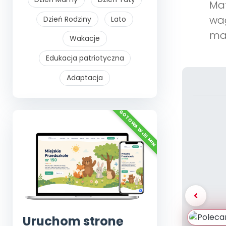
Mat
wag
Dzień Rodziny
Lato
mat
Wakacje
Edukacja patriotyczna
Adaptacja
Uruchom stronę