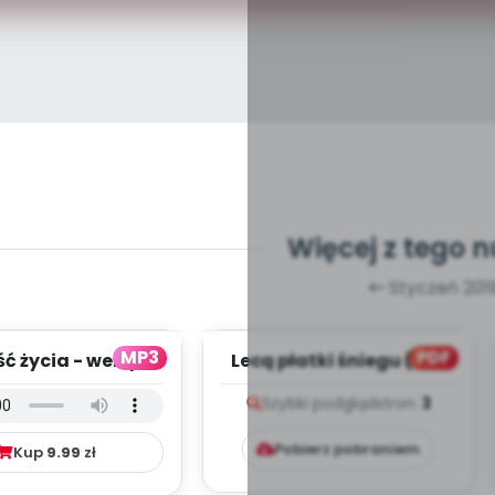
Więcej z tego 
Styczeń 201
MP3
PDF
ć życia - wersja
Lecą płatki śniegu (PD)
lna (PD, mp3)
Szybki podgląd
stron:
3
Pobierz pobraniem
Kup
9.99
zł