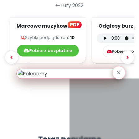
Luty 2022
PDF
Marcowe muzykowanie
Odgłosy burzy 
- teksty piosenek
(PD, mp
Szybki podgląd
stron:
10
Pobierz bezpłatnie
Pobierz pob