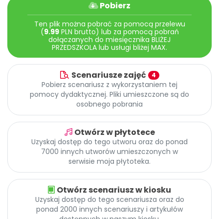
Archiwalne numery
Pobierz
Promocje
Ten plik można pobrać za pomocą przelewu
Pomoc
(
9.99
PLN brutto) lub za pomocą pobrań
dołączanych do miesięcznika BLIŻEJ
PRZEDSZKOLA lub usługi bliżej MAX.
Scenariusze zajęć
4
Pobierz scenariusz z wykorzystaniem tej
pomocy dydaktycznej. Pliki umieszczone są do
osobnego pobrania
Otwórz w płytotece
Uzyskaj dostęp do tego utworu oraz do ponad
7000 innych utworów umieszczonych w
serwisie moja płytoteka.
Otwórz scenariusz w kiosku
Uzyskaj dostęp do tego scenariusza oraz do
ponad 2000 innych scenariuszy i artykułów
dostępnych w naszym kiosku.