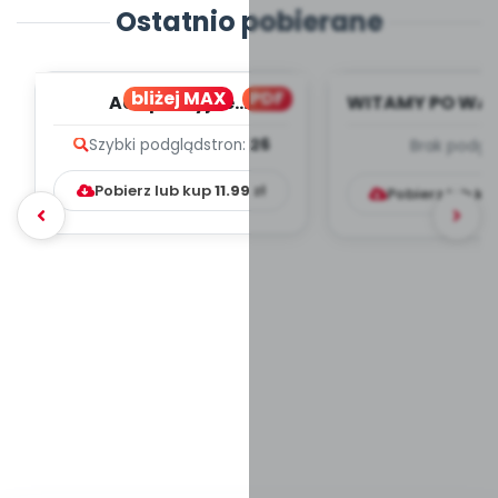
Ostatnio pobierane
bliżej MAX
PDF
Adaptacyjne
WITAMY PO WA
VADEMECUM - plakaty i
- wrzesi
Szybki podgląd
stron:
26
Brak podgl
artykuły
TYGODNIOWY
PRACY W.
Pobierz lub kup
11.99
zł
Pobierz lub k