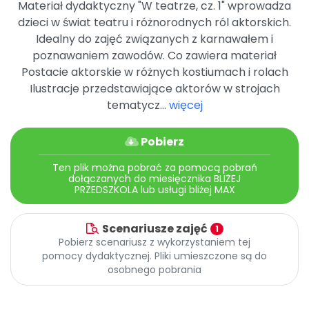
Materiał dydaktyczny "W teatrze, cz. 1" wprowadza
Promocje
dzieci w świat teatru i różnorodnych ról aktorskich.
Pomoc
Idealny do zajęć związanych z karnawałem i
poznawaniem zawodów. Co zawiera materiał
Postacie aktorskie w różnych kostiumach i rolach
Ilustracje przedstawiające aktorów w strojach
tematycz...
więcej
Pobierz
Ten plik można pobrać za pomocą pobrań
dołączanych do miesięcznika BLIŻEJ
PRZEDSZKOLA lub usługi bliżej MAX
Scenariusze zajęć
1
Pobierz scenariusz z wykorzystaniem tej
pomocy dydaktycznej. Pliki umieszczone są do
osobnego pobrania