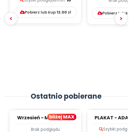
Szybki podgląd
stron:
10
Brak podgl
Kumpelk
Pobierz lub kup
12.00
zł
Pobierz lub ku
Ostatnio pobierane
bliżej MAX
Wrzesień - MIESIĘCZNY
PLAKAT - ADAP
PLAN PRACY
PORADNIK DLA 
Szybki podglą
Brak podglądu
WYCHOWAWCZO –