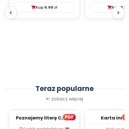
Kup
9.99
zł
Kup
9.9
Teraz popularne
zobacz więcej
PDF
bl
Poznajemy literę C, cz. 1
Karta inno
(PD)
pedagogicz