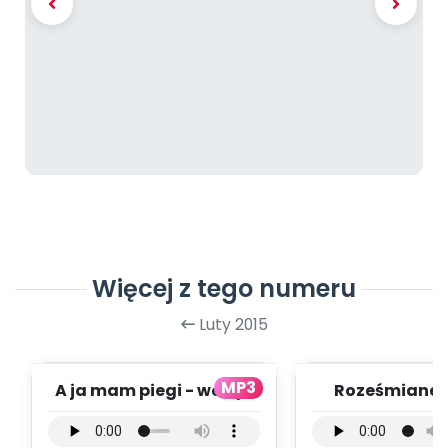
Więcej z tego numeru
Luty 2015
MP3
A ja mam piegi - wersja
Roześmiane P
wokalna (PD, mp3)
wersja wokal
mp3)