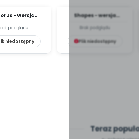
orus - wersja
Shapes - wersja
lna (PD, mp3)
wokalna (PD, mp3)
Brak podglądu
Brak podglądu
lik niedostępny
Plik niedostępny
Teraz popul