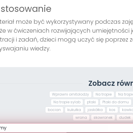
astosowanie
eriał może być wykorzystywany podczas zaję
że w ćwiczeniach rozwijających umiejętności j
stracji i zadań, dzieci mogą uczyć się poprze
yswajaniu wiedzy.
Zobacz równ
Wprawni ornitolodzy
Na tropie
Na tropie
Na tropie sylab
ptaki
Ptaki do domu
bocian
kukułka
jaskółka
kos
kawk
wrona
skowronek
dudek