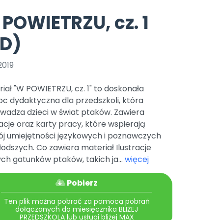
e
y
Gotowa w mniej niż 10 min • 14 dni bez opłat
Zobacz nas na Instagramie
Bliżej Pieska
POWIETRZU, cz. 1
Pomoc zwierzętom
TikTok
PD)
Nowości
Zobacz nas na TikToku
wej
Książka (dla) Przedszkolaka
Zapowiedzi
Promowanie czytelnictwa
2019
YouTube
zkoli
Polecamy
Filmy edukacyjne
iał "W POWIETRZU, cz. 1" to doskonała
osk Online.
5 czerwca 2024 r. uzyskała
Promocje
c dydaktyczna dla przedszkoli, która
19 r. Nr decyzji:
wadza dzieci w świat ptaków. Zawiera
Archiwalne numery
racje oraz karty pracy, które wspierają
ój umiejętności językowych i poznawczych
Pomoc
odszych. Co zawiera materiał Ilustracje
ch gatunków ptaków, takich ja...
więcej
Pobierz
Ten plik można pobrać za pomocą pobrań
dołączanych do miesięcznika BLIŻEJ
PRZEDSZKOLA lub usługi bliżej MAX