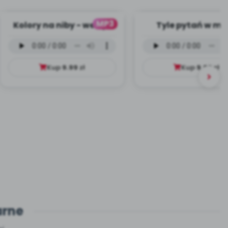
MP3
Kolory na niby - wersja
Tyle pytań w moj
wokalna (PD, mp3)
głowie - wersja wo
(PD, mp3)
Kup
9.99
zł
Kup
9.99
zł
arne