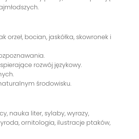
ajmłodszych.
k orzeł, bocian, jaskółka, skowronek i
rozpoznawania.
spierające rozwój językowy.
nych.
 naturalnym środowisku.
cy, nauka liter, sylaby, wyrazy,
oda, ornitologia, ilustracje ptaków,