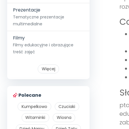
roz
Prezentacje
Tematyczne prezentacje
Co
multimedialne
Filmy
Filmy edukacyjne i obrazujące
treść zajęć
Więcej
S
Polecane
pta
Kumpelkowo
Czuciaki
edu
Witaminki
Wiosna
za
Dzień Mamy
Dzień Taty