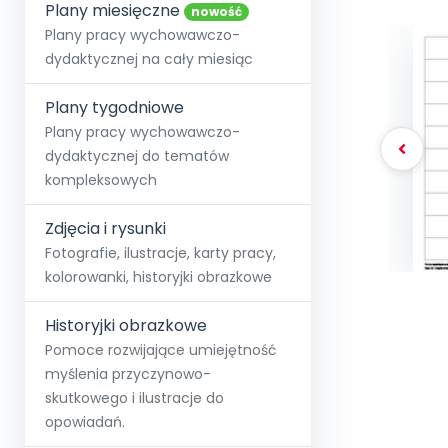
online lub stacjonarnie.
Plany miesięczne
Szko
Film
Wygr
nowość
Społeczność
Strona główna
Poznaj pakiet MAX
Wszystkie projekty
Skontaktuj się
Wit
Plany pracy wychowawczo-
O miesięczniku
O Akademii
+48 12 631 04 10
Zdro
dydaktycznej na cały miesiąc
Zam
Kio
kontakt@blizejprzedszkola.pl
Szko
E-wy
Doo
Plany tygodniowe
Pozn
Plany pracy wychowawczo-
dydaktycznej do tematów
Akredyt
Wydanie l
∞
Pakiet 
Dodaj wpis
Sen
kompleksowych
Akademia Edu
Pełen dostęp
Zob
Testuj przez 7 dni
Patr
Strefy, k
przedłużenie a
NP.5470.4.20
Zdjęcia i rysunki
Zam
Zob
Fotografie, ilustracje, karty pracy,
kolorowanki, historyjki obrazkowe
Historyjki obrazkowe
Pomoce rozwijające umiejętność
myślenia przyczynowo-
skutkowego i ilustracje do
opowiadań.