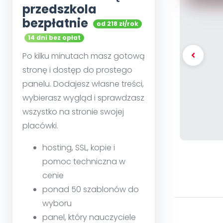
przedszkola
bezpłatnie
od 218 zł/rok
14 dni bez opłat
Po kilku minutach masz gotową
stronę i dostęp do prostego
panelu. Dodajesz własne treści,
wybierasz wygląd i sprawdzasz
wszystko na stronie swojej
placówki.
hosting, SSL, kopie i
pomoc techniczna w
cenie
ponad 50 szablonów do
wyboru
panel, który nauczyciele