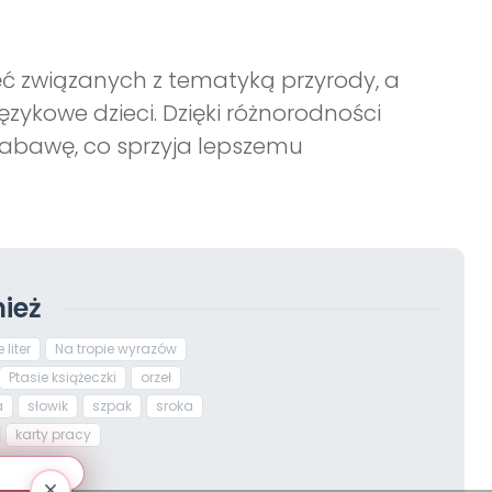
ć związanych z tematyką przyrody, a
ęzykowe dzieci. Dzięki różnorodności
z zabawę, co sprzyja lepszemu
ież
 liter
Na tropie wyrazów
Ptasie książeczki
orzeł
a
słowik
szpak
sroka
karty pracy