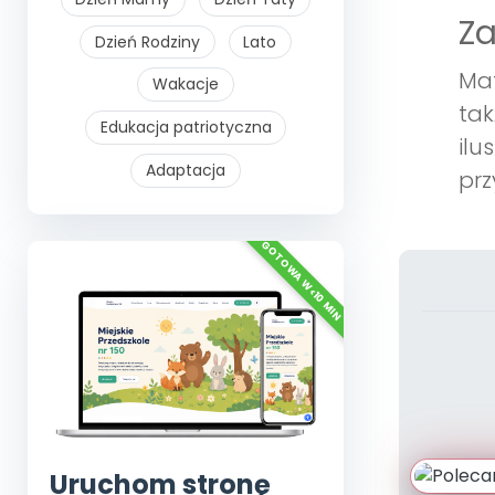
Z
Dzień Rodziny
Lato
Mat
Wakacje
tak
Edukacja patriotyczna
ilu
Adaptacja
prz
Uruchom stronę