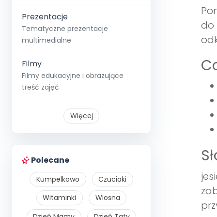
Pom
Prezentacje
do 
Tematyczne prezentacje
odk
multimedialne
Co
Filmy
Filmy edukacyjne i obrazujące
treść zajęć
Więcej
S
Polecane
jes
Kumpelkowo
Czuciaki
zab
Witaminki
Wiosna
prz
Dzień Mamy
Dzień Taty