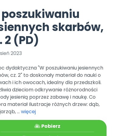
e
y
Gotowa w mniej niż 10 min • 14 dni bez opłat
Zobacz nas na Instagramie
Bliżej Pieska
 poszukiwaniu
Pomoc zwierzętom
TikTok
siennych skarbów,
Nowości
Zobacz nas na TikToku
wej
Książka (dla) Przedszkolaka
Zapowiedzi
. 2 (PD)
Promowanie czytelnictwa
YouTube
zkoli
Polecamy
Filmy edukacyjne
sień 2023
osk Online.
5 czerwca 2024 r. uzyskała
Promocje
19 r. Nr decyzji:
c dydaktyczna "W poszukiwaniu jesiennych
Archiwalne numery
ów, cz. 2" to doskonały materiał do nauki o
ach i ich owocach, idealny dla przedszkoli.
Pomoc
liwia dzieciom odkrywanie różnorodności
ody jesienią poprzez zabawę i naukę. Co
ra materiał Ilustracje różnych drzew: dąb,
jarząb, ...
więcej
Pobierz