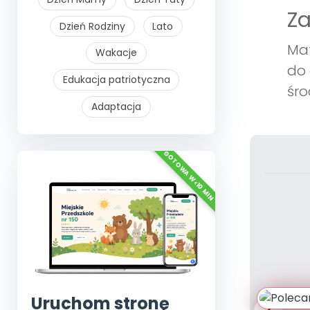
Z
Dzień Rodziny
Lato
Mat
Wakacje
do 
Edukacja patriotyczna
śro
Adaptacja
Uruchom stronę