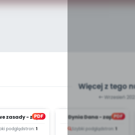
Więcej z tego 
Wrzesień 202
PDF
PDF
e zasady - zapis
Dynia Dana - zapis
lodii i tekst
melodii i tekst
bki podgląd
stron:
1
Szybki podgląd
stron:
1