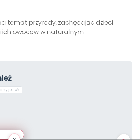
a temat przyrody, zachęcając dzieci
w i ich owoców w naturalnym
ież
imy jesień