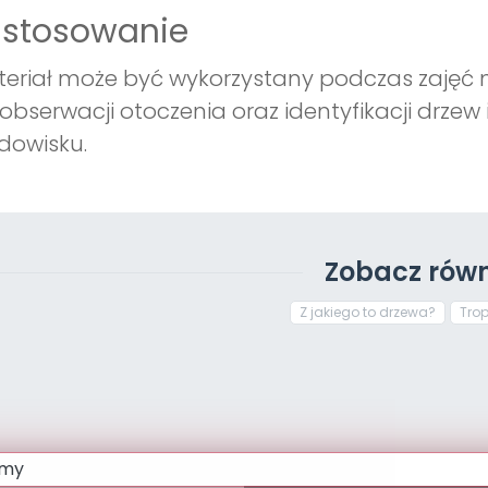
astosowanie
eriał może być wykorzystany podczas zajęć n
obserwacji otoczenia oraz identyfikacji drze
dowisku.
Zobacz równ
Z jakiego to drzewa?
Trop