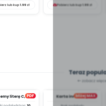
ierz lub kup
1.99
zł
Pobierz lub kup
1.99
zł
Teraz popul
zobacz więce
PDF
bliżej MAX
my literę C, cz. 1
Karta innowacji
(PD)
pedagogicznej -
ki podgląd
stron:
10
Brak podglądu