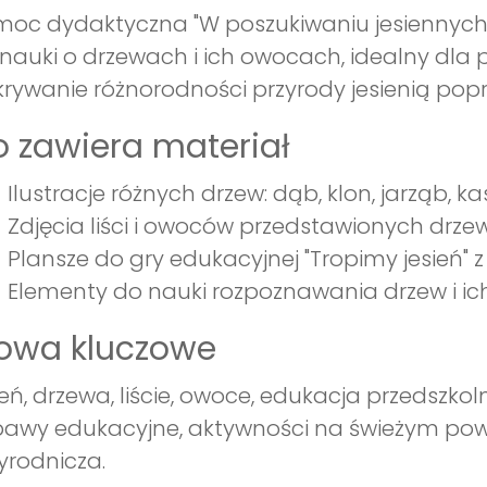
oc dydaktyczna "W poszukiwaniu jesiennych s
nauki o drzewach i ich owocach, idealny dla p
rywanie różnorodności przyrody jesienią popr
 zawiera materiał
Ilustracje różnych drzew: dąb, klon, jarząb, k
Zdjęcia liści i owoców przedstawionych drzew
Plansze do gry edukacyjnej "Tropimy jesień" z 
Elementy do nauki rozpoznawania drzew i ic
łowa kluczowe
ień, drzewa, liście, owoce, edukacja przedszko
awy edukacyjne, aktywności na świeżym powie
yrodnicza.