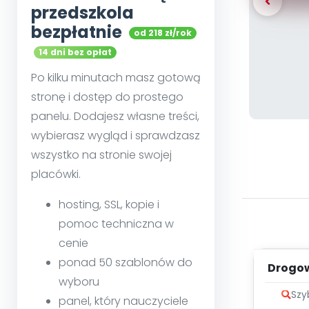
przedszkola
bezpłatnie
od 218 zł/rok
14 dni bez opłat
Po kilku minutach masz gotową
stronę i dostęp do prostego
panelu. Dodajesz własne treści,
wybierasz wygląd i sprawdzasz
wszystko na stronie swojej
placówki.
hosting, SSL, kopie i
pomoc techniczna w
cenie
ponad 50 szablonów do
Drogow
wyboru
me
Szy
panel, który nauczyciele