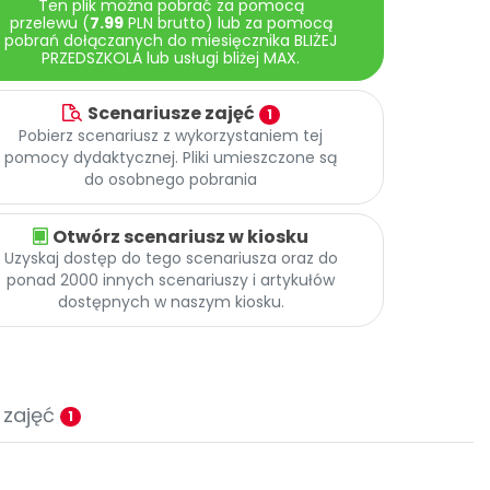
Ten plik można pobrać za pomocą
przelewu (
7.99
PLN brutto) lub za pomocą
pobrań dołączanych do miesięcznika BLIŻEJ
PRZEDSZKOLA lub usługi bliżej MAX.
Scenariusze zajęć
1
Pobierz scenariusz z wykorzystaniem tej
pomocy dydaktycznej. Pliki umieszczone są
do osobnego pobrania
Otwórz scenariusz w kiosku
Uzyskaj dostęp do tego scenariusza oraz do
ponad 2000 innych scenariuszy i artykułów
dostępnych w naszym kiosku.
 zajęć
1