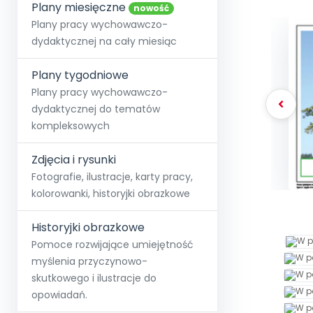
online lub stacjonarnie.
Plany miesięczne
Szko
Film
Wygr
nowość
Społeczność
Strona główna
Poznaj pakiet MAX
Wszystkie projekty
Skontaktuj się
Wit
Plany pracy wychowawczo-
O miesięczniku
O Akademii
+48 12 631 04 10
Zdro
dydaktycznej na cały miesiąc
Zam
Kio
kontakt@blizejprzedszkola.pl
Szko
E-wy
Doo
Plany tygodniowe
Pozn
Plany pracy wychowawczo-
dydaktycznej do tematów
Akredyt
Wydanie l
∞
Pakiet 
Dodaj wpis
Sen
kompleksowych
Akademia Edu
Pełen dostęp
Zob
Testuj przez 7 dni
Patr
Strefy, k
przedłużenie a
NP.5470.4.20
Zdjęcia i rysunki
Zam
Zob
Fotografie, ilustracje, karty pracy,
kolorowanki, historyjki obrazkowe
Historyjki obrazkowe
Pomoce rozwijające umiejętność
myślenia przyczynowo-
skutkowego i ilustracje do
opowiadań.