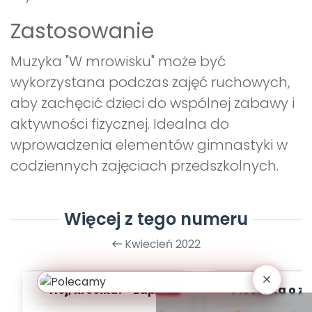
Zastosowanie
Muzyka "W mrowisku" może być
wykorzystana podczas zajęć ruchowych,
aby zachęcić dzieci do wspólnej zabawy i
aktywności fizycznej. Idealna do
wprowadzenia elementów gimnastyki w
codziennych zajęciach przedszkolnych.
Więcej z tego numeru
Kwiecień 2022
PDF
Hej, kreciku! - zapis
Piosenka o z
melodii i tekst
zapis melodii 