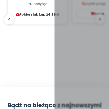
Szybki podglą
Brak podglądu
WYCHOWAWCZO –
DYDAKTYC...
Kup
4.9
Pobierz lub kup
24.99
zł
Bądź na bieżąco z najnowszymi