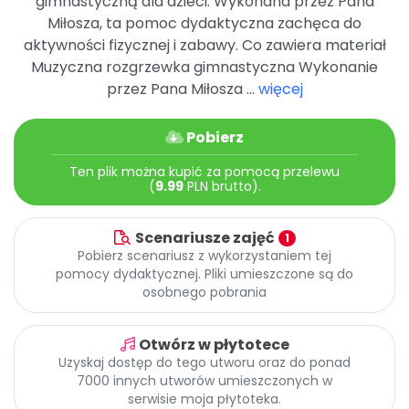
gimnastyczną dla dzieci. Wykonana przez Pana
Archiwalne numery
Miłosza, ta pomoc dydaktyczna zachęca do
Promocje
aktywności fizycznej i zabawy. Co zawiera materiał
Pomoc
Muzyczna rozgrzewka gimnastyczna Wykonanie
przez Pana Miłosza ...
więcej
Pobierz
Ten plik można kupić za pomocą przelewu
(
9.99
PLN brutto).
Scenariusze zajęć
1
Pobierz scenariusz z wykorzystaniem tej
pomocy dydaktycznej. Pliki umieszczone są do
osobnego pobrania
Otwórz w płytotece
Uzyskaj dostęp do tego utworu oraz do ponad
7000 innych utworów umieszczonych w
serwisie moja płytoteka.