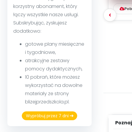
korzystny abonament, który
Pob
łączy wszystkie nasze usługi.
Subskrybując, zyskujesz
dodatkowo:
gotowe plany miesięczne
i tygodniowe,
atrakcyjne zestawy
pomocy dydaktycznych,
10 pobrań, które możesz
wykorzystać na dowolne
materiały ze strony
blizejprzedszkola.pl.
Wypróbuj przez 7 dni
Poznaje