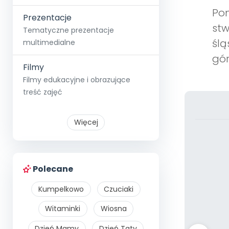
Pom
Prezentacje
stw
Tematyczne prezentacje
ślą
multimedialne
gór
Filmy
Filmy edukacyjne i obrazujące
treść zajęć
Więcej
Polecane
Kumpelkowo
Czuciaki
Witaminki
Wiosna
Dzień Mamy
Dzień Taty