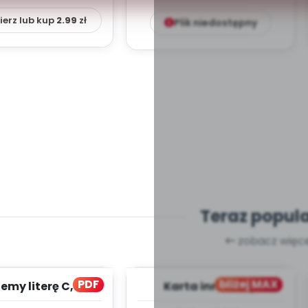
ierz lub kup
2.99
zł
Plik niedostępny
Teraz popul
zobacz więce
PDF
bliżej MAX
my literę C, cz. 1
Karta innowacji
(PD)
pedagogicznej -