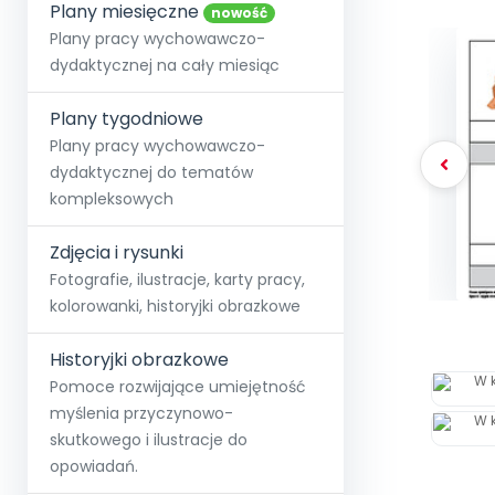
online lub stacjonarnie.
Plany miesięczne
Szko
Film
Wygr
nowość
Społeczność
Strona główna
Poznaj pakiet MAX
Wszystkie projekty
Skontaktuj się
Wit
Plany pracy wychowawczo-
O miesięczniku
O Akademii
+48 12 631 04 10
Zdro
dydaktycznej na cały miesiąc
Zam
Kio
kontakt@blizejprzedszkola.pl
Szko
E-wy
Doo
Plany tygodniowe
Pozn
Plany pracy wychowawczo-
dydaktycznej do tematów
Akredyt
Wydanie l
∞
Pakiet 
Dodaj wpis
Sen
kompleksowych
Akademia Edu
Pełen dostęp
Zob
Testuj przez 7 dni
Patr
Strefy, k
przedłużenie a
NP.5470.4.20
Zdjęcia i rysunki
Zam
Zob
Fotografie, ilustracje, karty pracy,
kolorowanki, historyjki obrazkowe
Historyjki obrazkowe
Pomoce rozwijające umiejętność
myślenia przyczynowo-
skutkowego i ilustracje do
opowiadań.