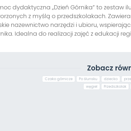
oc dydaktyczna „Dzień Górnika” to zestaw ilu
orzonych z myślą o przedszkolakach. Zawiera
skie nazewnictwo narzędzi i ubioru, wspierają
nika. Idealna do realizacji zajęć z edukacji re
Zobacz równ
Czako górnicze
Po ślunsku
dziecko
prz
węgiel
Przedszkolak