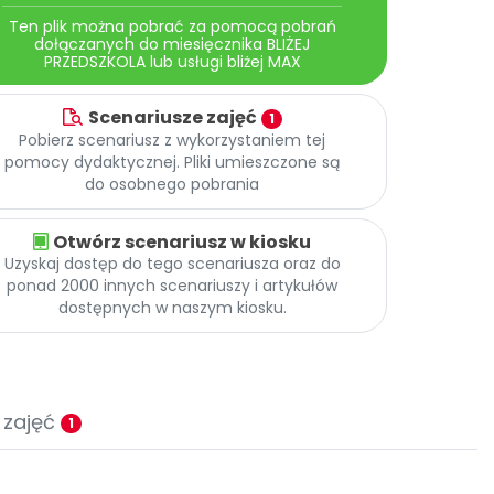
Ten plik można pobrać za pomocą pobrań
dołączanych do miesięcznika BLIŻEJ
PRZEDSZKOLA lub usługi bliżej MAX
Scenariusze zajęć
1
Pobierz scenariusz z wykorzystaniem tej
pomocy dydaktycznej. Pliki umieszczone są
do osobnego pobrania
Otwórz scenariusz w kiosku
Uzyskaj dostęp do tego scenariusza oraz do
ponad 2000 innych scenariuszy i artykułów
dostępnych w naszym kiosku.
 zajęć
1