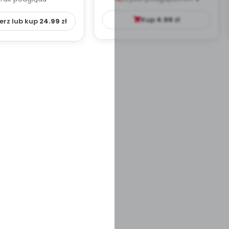
HOWAWCZO –
YDAKTYC...
Kup
4.99
zł
erz lub kup
24.99
zł