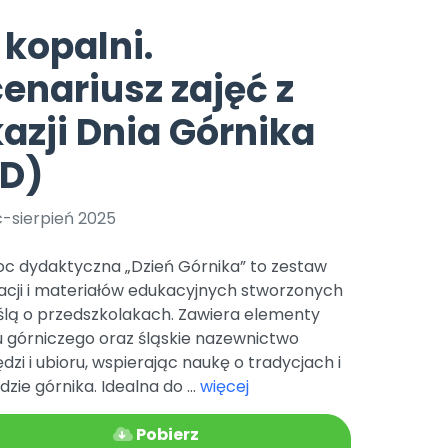
e
y
Gotowa w mniej niż 10 min • 14 dni bez opłat
Zobacz nas na Instagramie
Bliżej Pieska
kopalni.
Pomoc zwierzętom
TikTok
enariusz zajęć z
Nowości
Zobacz nas na TikToku
wej
Książka (dla) Przedszkolaka
Zapowiedzi
azji Dnia Górnika
Promowanie czytelnictwa
YouTube
zkoli
Polecamy
Filmy edukacyjne
PD)
osk Online.
5 czerwca 2024 r. uzyskała
Promocje
19 r. Nr decyzji:
c-sierpień 2025
Archiwalne numery
c dydaktyczna „Dzień Górnika” to zestaw
Pomoc
racji i materiałów edukacyjnych stworzonych
ślą o przedszkolakach. Zawiera elementy
u górniczego oraz śląskie nazewnictwo
dzi i ubioru, wspierając naukę o tradycjach i
zie górnika. Idealna do ...
więcej
Pobierz