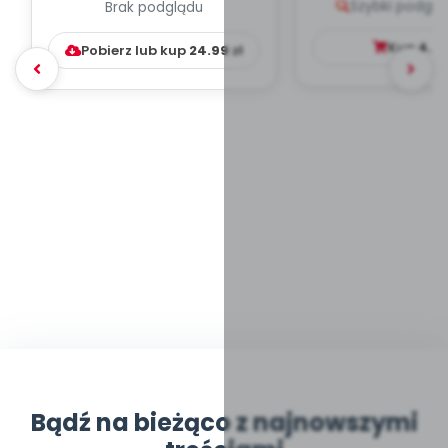
Szybki podglą
Brak podglądu
WYCHOWAWCZO –
DYDAKTYC...
Kup
4.9
Pobierz lub kup
24.99
zł
Bądź na bieżąco z najnowszymi