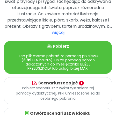
świat przyrody i przygód, zachęcając do odkrywania
Archiwalne numery
otaczającego ich świata poprzez różnorodne
Promocje
ilustracje. Co zawiera materiał Ilustracje
Pomoc
przedstawiające liście, pióra, skarb, węża, kalosze i
prezent. Obrazy z grzybem, tortem urodzinowym, b...
więcej
Pobierz
Ten plik można pobrać za pomocą przelewu
(
8.99
PLN brutto) lub za pomocą pobrań
dołączanych do miesięcznika BLIŻEJ
PRZEDSZKOLA lub usługi bliżej MAX.
Scenariusze zajęć
1
Pobierz scenariusz z wykorzystaniem tej
pomocy dydaktycznej. Pliki umieszczone są do
osobnego pobrania
Otwórz scenariusz w kiosku