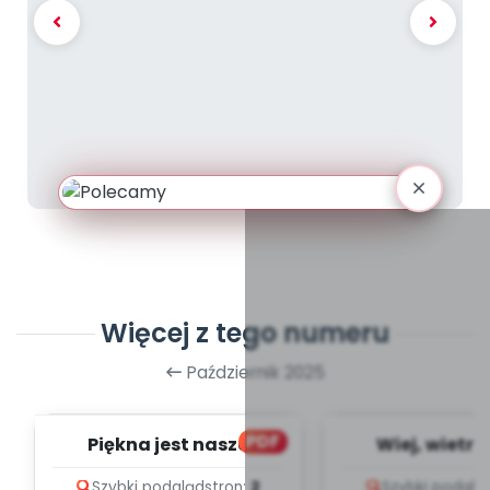
Więcej z tego numeru
Październik 2025
PDF
Piękna jest nasza
Wiej, wietrz
ojczyzna, cz.3 (PD)
opowiadanie
Szybki podgląd
stron:
2
Szybki podglą