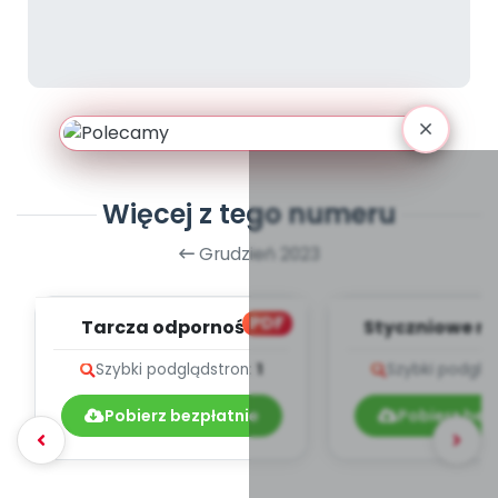
Więcej z tego numeru
Grudzień 2023
PDF
Tarcza odporności
Styczniowe me
teksty pio
Szybki podgląd
stron:
1
Szybki podglą
Pobierz bezpłatnie
Pobierz bez