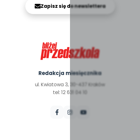
Zapisz się do newslettera
Redakcja miesięcznika
ul. Kwiatowa 3, 30-437 Kraków
tel: 12 631 04 10