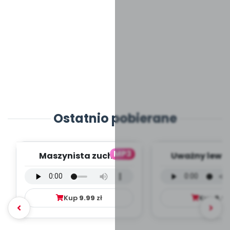
Ostatnio pobierane
MP3
Maszynista zuch -
Uważny lew -
wersja wokalna (PD,
wokalna (PD
mp3)
Kup
9.99
zł
Kup
9.9