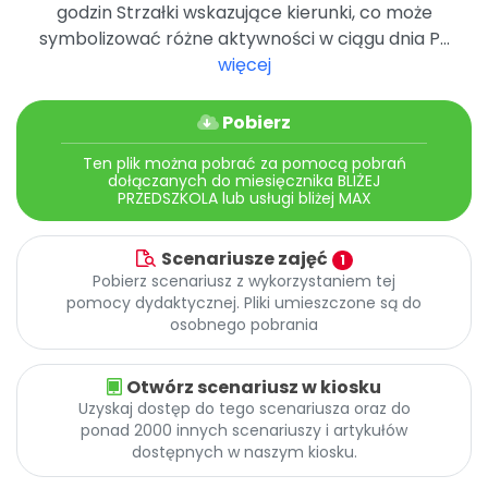
Archiwalne numery
godzin Strzałki wskazujące kierunki, co może
Promocje
symbolizować różne aktywności w ciągu dnia P...
Pomoc
więcej
Pobierz
Ten plik można pobrać za pomocą pobrań
dołączanych do miesięcznika BLIŻEJ
PRZEDSZKOLA lub usługi bliżej MAX
Scenariusze zajęć
1
Pobierz scenariusz z wykorzystaniem tej
pomocy dydaktycznej. Pliki umieszczone są do
osobnego pobrania
Otwórz scenariusz w kiosku
Uzyskaj dostęp do tego scenariusza oraz do
ponad 2000 innych scenariuszy i artykułów
dostępnych w naszym kiosku.