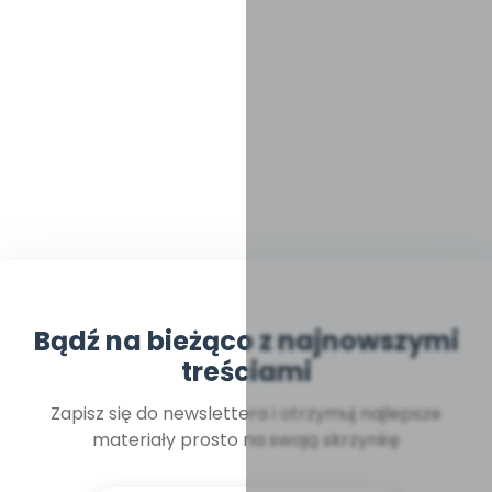
Bądź na bieżąco z najnowszymi
treściami
Zapisz się do newslettera i otrzymuj najlepsze
materiały prosto na swoją skrzynkę