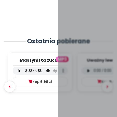
Ostatnio pobierane
MP3
Maszynista zuch -
Uważny lew -
wersja wokalna (PD,
wokalna (PD
mp3)
Kup
9.99
zł
Kup
9.9