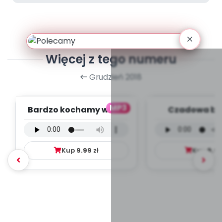
Więcej z tego numeru
Grudzień 2018
MP3
Bardzo kochamy was -
Czadowa bab
wersja wokalna (PD,
wersja wokal
mp3)
mp3)
Kup
9.99
zł
Kup
9.9