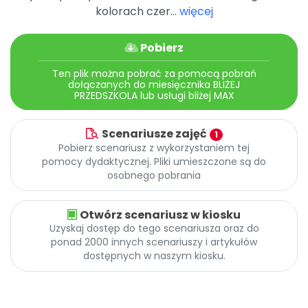
Archiwalne numery
kolorach czer...
więcej
Promocje
Pomoc
Pobierz
Ten plik można pobrać za pomocą pobrań
dołączanych do miesięcznika BLIŻEJ
PRZEDSZKOLA lub usługi bliżej MAX
Scenariusze zajęć
1
Pobierz scenariusz z wykorzystaniem tej
pomocy dydaktycznej. Pliki umieszczone są do
osobnego pobrania
Otwórz scenariusz w kiosku
Uzyskaj dostęp do tego scenariusza oraz do
ponad 2000 innych scenariuszy i artykułów
dostępnych w naszym kiosku.