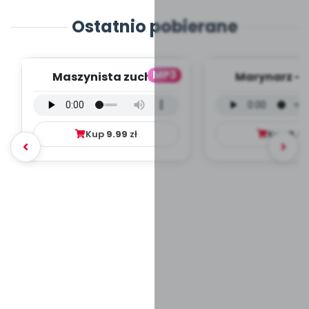
Ostatnio pobierane
MP3
Maszynista zuch -
Marynarz - 
wersja wokalna (PD,
wokalna (PD
mp3)
Kup
9.99
zł
Kup
9.9