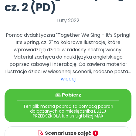
Archiwalne numery
cz. 2 (PD)
Promocje
Pomoc
Luty 2022
Pomoc dydaktyczna "Together We Sing – It’s Spring!
It’s Spring, cz. 2" to kolorowe ilustracje, które
wprowadzają dzieci w radosny nastrój wiosny.
Materiał zachęca do nauki języka angielskiego
poprzez zabawę i interakcję. Co zawiera materiał
Ilustracje dzieci w wiosennej scenerii, radosne posta...
więcej
Pobierz
Ten plik można pobrać za pomocą pobrań
dołączanych do miesięcznika BLIŻEJ
PRZEDSZKOLA lub usługi bliżej MAX
Scenariusze zajęć
1