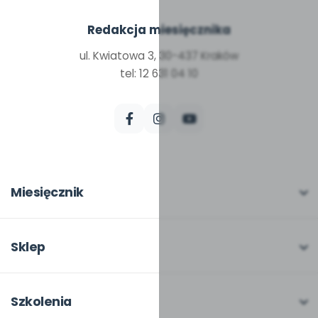
Redakcja miesięcznika
ul. Kwiatowa 3, 30-437 Kraków
tel: 12 631 04 10
Miesięcznik
O miesięczniku
W numerze
Sklep
Scenariusze i artykuły
Pełna oferta
Pomoce dydaktyczne
Moje zakupy
Szkolenia