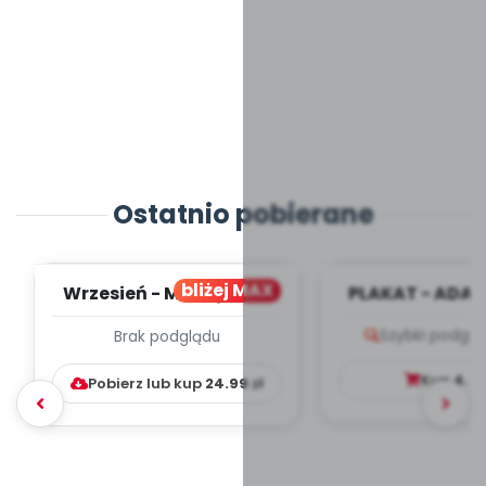
Ostatnio pobierane
bliżej MAX
Wrzesień - MIESIĘCZNY
PLAKAT - ADAP
PLAN PRACY
PORADNIK DLA 
Szybki podglą
Brak podglądu
WYCHOWAWCZO –
DYDAKTYC...
Kup
4.9
Pobierz lub kup
24.99
zł