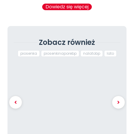
Dowiedz się więcej
Zobacz również
piosenka
piosenkinaporebp
nalatobp
lato