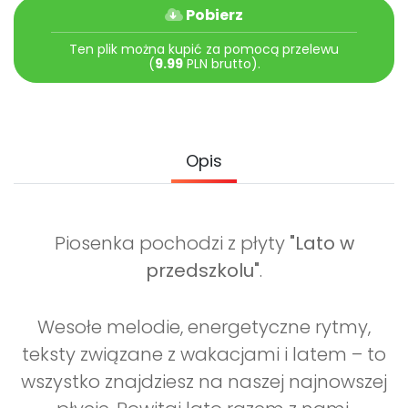
Archiwalne numery
Pobierz
Promocje
Ten plik można kupić za pomocą przelewu
Pomoc
(
9.99
PLN brutto).
Opis
Piosenka pochodzi z płyty
"Lato w
przedszkolu"
.
Wesołe melodie, energetyczne rytmy,
teksty związane z wakacjami i latem – to
wszystko znajdziesz na naszej najnowszej