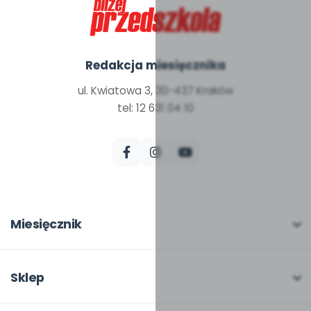
Redakcja miesięcznika
ul. Kwiatowa 3, 30-437 Kraków
tel: 12 631 04 10
Miesięcznik
O miesięczniku
W numerze
Sklep
Scenariusze i artykuły
Pełna oferta