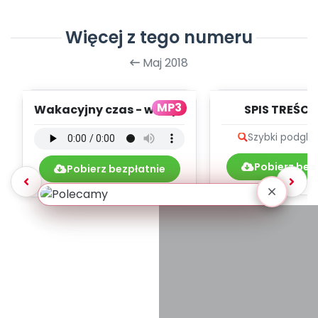
Więcej z tego numeru
Maj 2018
MP3
Wakacyjny czas - wersja
SPIS TREŚCI 
instrumentalna (PD,
POMOC
Szybki podglą
mp3)
DYDAKTYCZ
5.200/20
Pobierz bez
Pobierz bezpłatnie