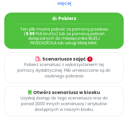
Archiwalne numery
więcej
Promocje
Pomoc
Pobierz
Ten plik można pobrać za pomocą przelewu
(
9.99
PLN brutto) lub za pomocą pobrań
dołączanych do miesięcznika BLIŻEJ
PRZEDSZKOLA lub usługi bliżej MAX.
Scenariusze zajęć
1
Pobierz scenariusz z wykorzystaniem tej
pomocy dydaktycznej. Pliki umieszczone są do
osobnego pobrania
Otwórz scenariusz w kiosku
Uzyskaj dostęp do tego scenariusza oraz do
ponad 2000 innych scenariuszy i artykułów
dostępnych w naszym kiosku.