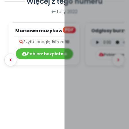
Więcej z tego numeru
Luty 2022
PDF
Marcowe muzykowanie
Odgłosy burzy 
- teksty piosenek
(PD, mp
Szybki podgląd
stron:
10
Pobierz bezpłatnie
Pobierz pob